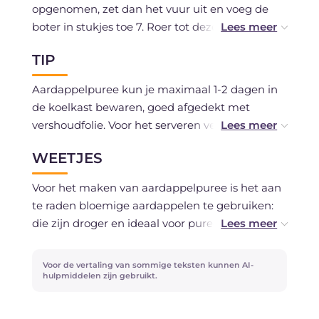
opgenomen, zet dan het vuur uit en voeg de
boter in stukjes toe
7
. Roer tot deze gesmolten
is
8
. Schep in een schaal en serveer je
TIP
aardappelpuree
9
.
Aardappelpuree kun je maximaal 1-2 dagen in
de koelkast bewaren, goed afgedekt met
vershoudfolie. Voor het serveren verwarm je het
even met een scheutje melk. Invriezen wordt
WEETJES
niet aanbevolen.
Voor het maken van aardappelpuree is het aan
te raden bloemige aardappelen te gebruiken:
die zijn droger en ideaal voor puree, gnocchi of
ovenschotels. Omdat ze bloemig en droog zijn
nemen ze vloeistoffen, zoals de melk in dit
Voor de vertaling van sommige teksten kunnen AI-
puree-recept, beter op.
hulpmiddelen zijn gebruikt.