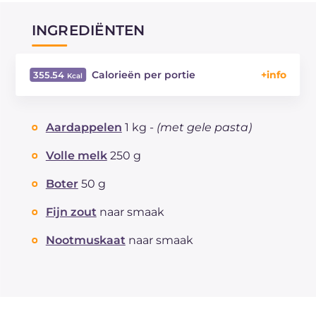
INGREDIËNTEN
Calorieën per portie
355.54
Energie
Kcal
355.54
Koolhydraten
g
48.15
Aardappelen
1 kg -
(met gele pasta)
waarvan suikers
g
3.8
Eiwitten
g
7.32
Volle melk
250 g
Vetten
g
14.85
Boter
50 g
waarvan verzadigde vetzuren
g
7.44
Vezels
g
36.1
Fijn zout
naar smaak
Cholesterol
mg
3.9
Nootmuskaat
naar smaak
Natrium
mg
265.35