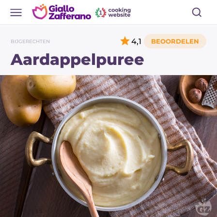
4,1
BIJGERECHTEN
Aardappelpuree