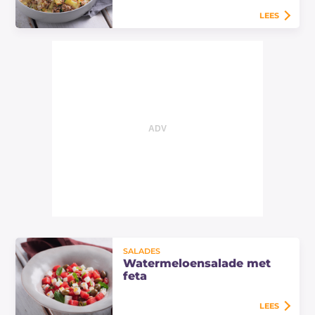
dan 30 minuten.
LEES
Maak de farro-salade met gegrilde
courgette en amandelen: een
eenvoudig, licht en aromatisch
zomers recept, perfect om koud of
lauwwarm te serveren.
SALADES
Watermeloensalade met
feta
LEES