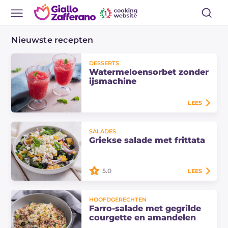
Nieuwste recepten
DESSERTS
Watermeloensorbet zonder
ijsmachine
LEES
Maak een verfrissende
SALADES
watermeloensorbet zonder
Griekse salade met frittata
ijsmachine met slechts een paar
ingrediënten. Een makkelijk, snel
en licht recept, perfect om…
5.0
LEES
Maak de Griekse salade met frittata,
HOOFDGERECHTEN
feta, komkommer, olijven en rode
Farro-salade met gegrilde
ui. Een zomers, eenvoudig en
courgette en amandelen
voedzaam recept, klaar in minder