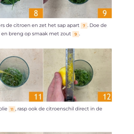
s de citroen en zet het sap apart
. Doe de
7
en breng op smaak met zout
.
9
olie
, rasp ook de citroenschil direct in de
11