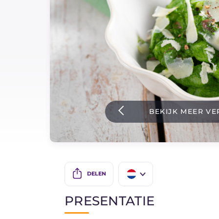
Sauzen
Nieuwste recepten
IT Website
BEKIJK MEER VE
Facebook
Instagram
TikTok
YouTube
DELEN
IT
PRESENTATIE
EN