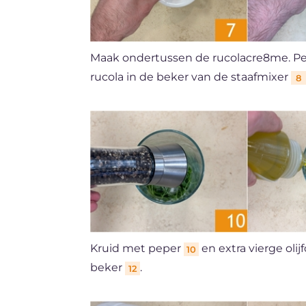
Maak ondertussen de rucolacre8me. Per
rucola in de beker van de staafmixer
8
Kruid met peper
en extra vierge olijf
10
beker
.
12