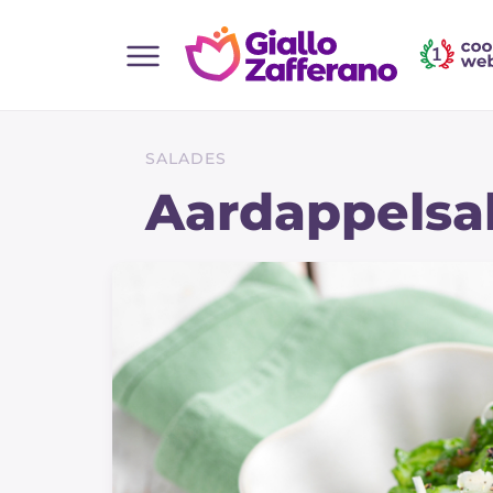
Home
Alle recepten
SALADES
Hapjes
Aardappelsa
Salate
Hoofdgerechten
Brood
Desserts
Bijgerechten
Pizza's en Focaccia
Taarten & Bakken