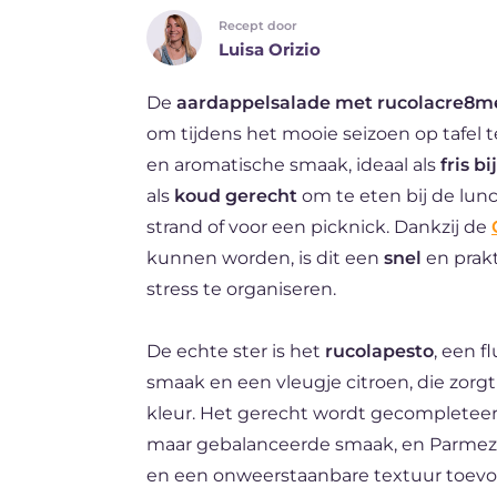
Recept door
DE
Luisa Orizio
ES
De
aardappelsalade met rucolacre8m
FR
om tijdens het mooie seizoen op tafel 
BR
en aromatische smaak, ideaal als
fris b
als
koud gerecht
om te eten bij de lun
strand of voor een picknick. Dankzij de
kunnen worden, is dit een
snel
en prakt
stress te organiseren.
De echte ster is het
rucolapesto
, een 
smaak en een vleugje citroen, die zorg
kleur. Het gerecht wordt gecompleteer
maar gebalanceerde smaak, en Parmeza
en een onweerstaanbare textuur toevo