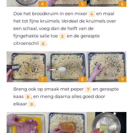
Doe het broodkruim in een mixer
en maal
4
het tot fijne kruimels. Verdeel de kruimels over
een schaal, voeg dan de helft van de
fijngehakte salie toe
en de geraspte
5
citroenschil
.
6
Breng ook op smaak met peper
en geraspte
7
kaas
, en meng daarna alles goed door
8
elkaar
.
9