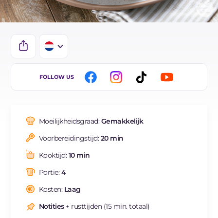
IT
FOLLOW US
EN
DE
Moeilijkheidsgraad:
Gemakkelijk
ES
Voorbereidingstijd:
20 min
FR
Kooktijd:
10 min
BR
Portie:
4
Kosten:
Laag
Notities
+ rusttijden (15 min. totaal)