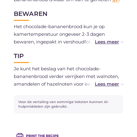
27
BEWAREN
Het chocolade-bananenbrood kun je op
kamertemperatuur ongeveer 2-3 dagen
bewaren, ingepakt in vershoudfolie of in een
luchtdichte verpakking.
TIP
Je kunt het invriezen in plakken nadat het
Je kunt het beslag van het chocolade-
gebakken en afgekoeld is.
bananenbrood verder verrijken met walnoten,
amandelen of hazelnoten voor een krokante
toets.
Voor de vertaling van sommige teksten kunnen AI-
Als je op zoek bent naar andere ideeën om rijpe
hulpmiddelen zijn gebruikt.
bananen te gebruiken, probeer dan ook het
recept voor de koekjes met rijpe bananen of de
bananentaart!
PRINT THE RECIPE