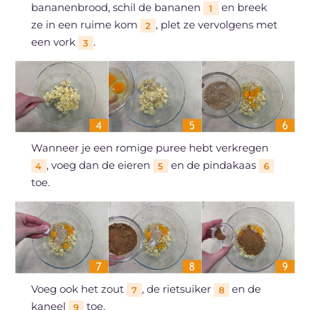
bananenbrood, schil de bananen
en breek
1
ze in een ruime kom
, plet ze vervolgens met
2
een vork
.
3
Wanneer je een romige puree hebt verkregen
, voeg dan de eieren
en de pindakaas
4
5
6
toe.
Voeg ook het zout
, de rietsuiker
en de
7
8
kaneel
toe.
9