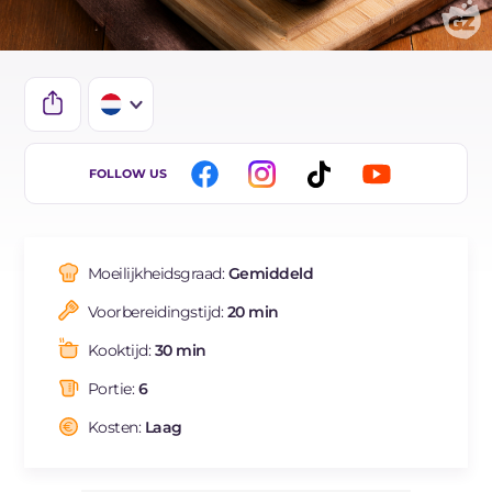
IT
FOLLOW US
EN
DE
Moeilijkheidsgraad:
Gemiddeld
ES
Voorbereidingstijd:
20 min
FR
Kooktijd:
30 min
BR
Portie:
6
Kosten:
Laag