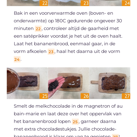
Bak in een voorverwarmde oven (boven- en
onderwarmte) op 180C gedurende ongeveer 30
minuten
, controleer altijd de gaarheid met
22
een satéprikker voordat je het uit de oven haalt.
Laat het bananenbrood, eenmaal gaar, in de
vorm afkoelen
, haal het daarna uit de vorm
23
.
24
Smelt de melkchocolade in de magnetron of au
bain-marie en laat deze over het oppervlak van
het bananenbrood lopen
, garneer daarna
25
met extra chocoladestukjes. Jullie chocolade-
bananenbrood is klaar om van te genieten
!