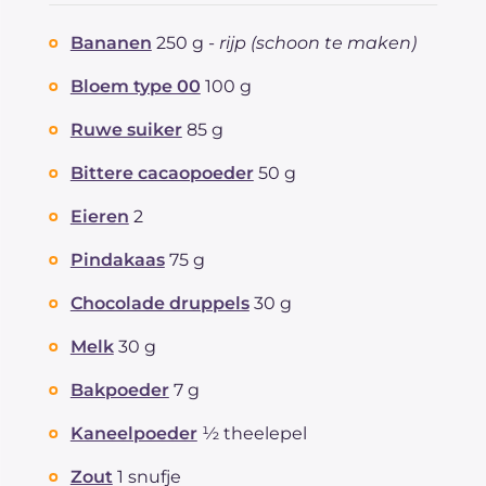
Bananen
250 g -
rijp (schoon te maken)
Bloem type 00
100 g
Ruwe suiker
85 g
Bittere cacaopoeder
50 g
Eieren
2
Pindakaas
75 g
Chocolade druppels
30 g
Melk
30 g
Bakpoeder
7 g
Kaneelpoeder
½ theelepel
Zout
1 snufje