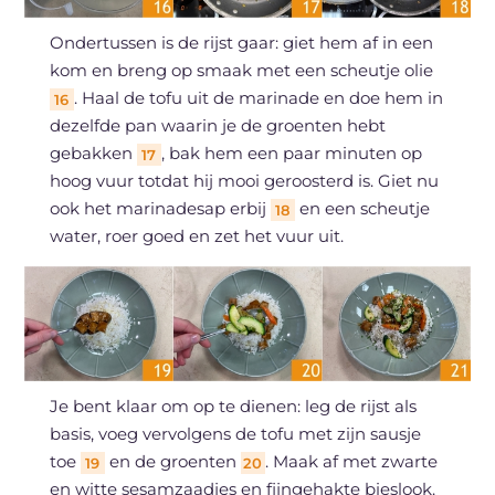
Ondertussen is de rijst gaar: giet hem af in een
kom en breng op smaak met een scheutje olie
. Haal de tofu uit de marinade en doe hem in
16
dezelfde pan waarin je de groenten hebt
gebakken
, bak hem een paar minuten op
17
hoog vuur totdat hij mooi geroosterd is. Giet nu
ook het marinadesap erbij
en een scheutje
18
water, roer goed en zet het vuur uit.
Je bent klaar om op te dienen: leg de rijst als
basis, voeg vervolgens de tofu met zijn sausje
toe
en de groenten
. Maak af met zwarte
19
20
en witte sesamzaadjes en fijngehakte bieslook.