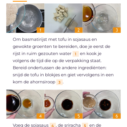
Om basmatirijst met tofu in sojasaus en
gewokte groenten te bereiden, doe je eerst de
rijst in ruim gezouten water
en kook je
1
volgens de tijd die op de verpakking staat.
Bereid ondertussen de andere ingrediënten:
snijd de tofu in blokjes en giet vervolgens in een
kom de ahornsiroop
.
3
Voeg de sojasaus
, de sriracha
en de
4
5