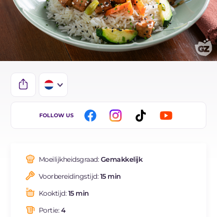
IT
FOLLOW US
EN
DE
Moeilijkheidsgraad:
Gemakkelijk
ES
Voorbereidingstijd:
15 min
FR
Kooktijd:
15 min
BR
Portie:
4