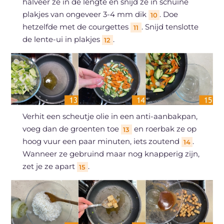
halveer ze in de lengte en snijd ze in schuine
plakjes van ongeveer 3-4 mm dik
. Doe
10
hetzelfde met de courgettes
. Snijd tenslotte
11
de lente-ui in plakjes
.
12
Verhit een scheutje olie in een anti-aanbakpan,
voeg dan de groenten toe
en roerbak ze op
13
hoog vuur een paar minuten, iets zoutend
.
14
Wanneer ze gebruind maar nog knapperig zijn,
zet je ze apart
.
15