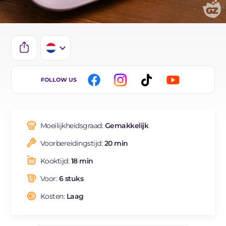
IT
FOLLOW US
EN
FR
Moeilijkheidsgraad:
Gemakkelijk
DE
Voorbereidingstijd:
20 min
ES
Kooktijd:
18 min
BR
Voor:
6 stuks
Kosten:
Laag