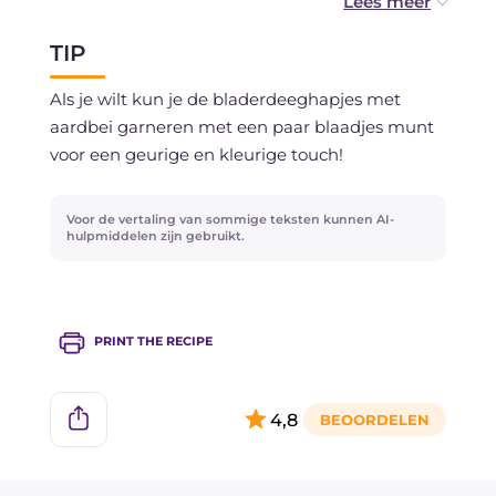
De banketbakkersroom kun je tot 5 dagen in de
TIP
koelkast bewaren, afgedekt met vershoudfolie
direct op het oppervlak.
Als je wilt kun je de bladerdeeghapjes met
aardbei garneren met een paar blaadjes munt
Gegaarde bladerdeeghapjes zonder vulling kun
voor een geurige en kleurige touch!
je een paar dagen op kamertemperatuur
bewaren onder een glazen stolp.
Voor de vertaling van sommige teksten kunnen AI-
hulpmiddelen zijn gebruikt.
PRINT THE RECIPE
4,8