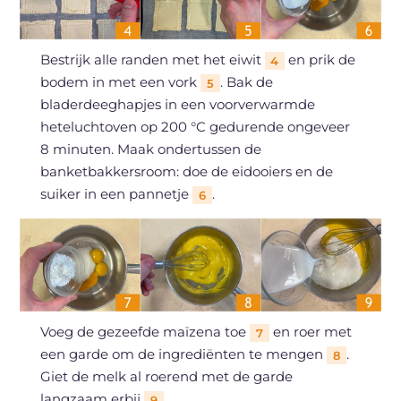
Bestrijk alle randen met het eiwit
en prik de
4
bodem in met een vork
. Bak de
5
bladerdeeghapjes in een voorverwarmde
heteluchtoven op 200 °C gedurende ongeveer
8 minuten. Maak ondertussen de
banketbakkersroom: doe de eidooiers en de
suiker in een pannetje
.
6
Voeg de gezeefde maïzena toe
en roer met
7
een garde om de ingrediënten te mengen
.
8
Giet de melk al roerend met de garde
langzaam erbij
.
9