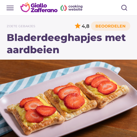
4,8
ZOETE GEBAKJES
Bladerdeeghapjes met
aardbeien