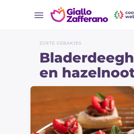
Home
Alle recepten
ZOETE GEBAKJES
Hapjes
Bladerdeegh
Salate
en hazelnoo
Hoofdgerechten
Brood
Desserts
Bijgerechten
Pizza's en Focaccia
Taarten & Bakken