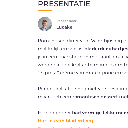
PRESENTATIE
EN
Recept door
DE
Lucake
ES
Romantisch diner voor Valentijnsdag in a
FR
makkelijk en snel is:
bladerdeeghartje
BR
je in een paar stappen met kant-en-kla
worden kleine krokante mandjes om te
“express” crème van mascarpone en s
Perfect ook als je nog niet veel ervaring
maar toch een
romantisch dessert
met 
Hier nog meer
hartvormige lekkernije
Hartjes van bladerdeeg