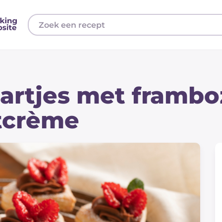
artjes met framb
tcrème