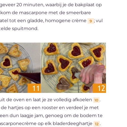
eveer 20 minuten, waarbij je de bakplaat op
een kom de mascarpone met de smeerbare
patel tot een gladde, homogene crème
; vul
9
telde spuitmond.
 uit de oven en laat je ze volledig afkoelen
.
10
 de hartjes op een rooster en verdeel je met
e een dun laagje jam, genoeg om de bodem te
mascarponecrème op elk bladerdeeghartje
.
12