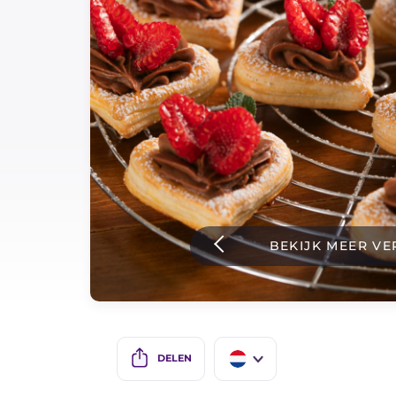
Sauzen
Nieuwste recepten
IT Website
Facebook
Instagram
BEKIJK MEER VE
TikTok
YouTube
DELEN
IT