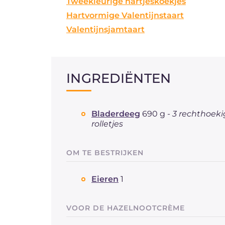
Tweekleurige hartjeskoekjes
Hartvormige Valentijnstaart
Valentijnsjamtaart
INGREDIËNTEN
Bladerdeeg
690 g -
3 rechthoeki
rolletjes
OM TE BESTRIJKEN
Eieren
1
VOOR DE HAZELNOOTCRÈME