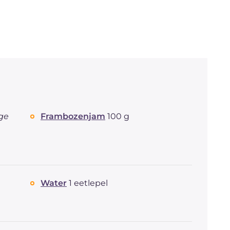
ge
Frambozenjam
100 g
Water
1 eetlepel