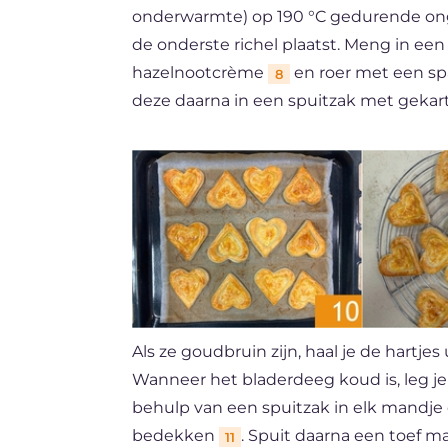
onderwarmte) op 190 °C gedurende ong
de onderste richel plaatst. Meng in 
hazelnootcrème
en roer met een s
8
deze daarna in een spuitzak met gekar
Als ze goudbruin zijn, haal je de hartjes
Wanneer het bladerdeeg koud is, leg je
behulp van een spuitzak in elk mandj
bedekken
. Spuit daarna een toef 
11