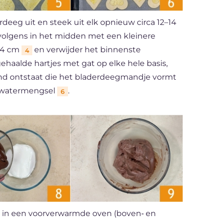
deeg uit en steek uit elk opnieuw circa 12–14
ervolgens in het midden met een kleinere
4×4 cm
en verwijder het binnenste
4
ehaalde hartjes met gat op elke hele basis,
rand ontstaat die het bladerdeegmandje vormt
ei‑watermengsel
.
6
ze in een voorverwarmde oven (boven‑ en