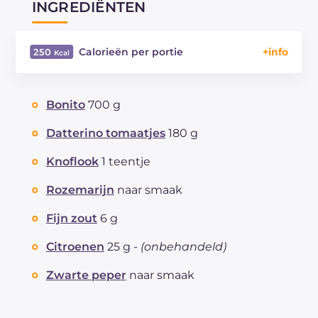
INGREDIËNTEN
Calorieën per portie
250
Energie
Kcal
250
Koolhydraten
g
2.7
Bonito
700 g
waarvan suikers
g
2.7
Eiwitten
g
24.3
Datterino tomaatjes
180 g
Vetten
g
15.7
Knoflook
1 teentje
waarvan verzadigde vetzuren
g
3.7
Vezels
g
0.9
Rozemarijn
naar smaak
Cholesterol
mg
133
Fijn zout
6 g
Natrium
mg
773
Citroenen
25 g -
(onbehandeld)
Zwarte peper
naar smaak