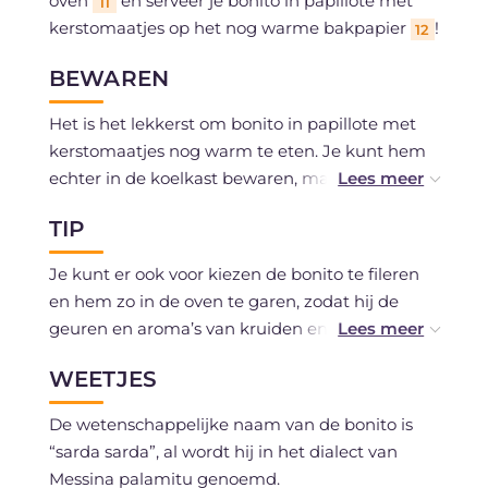
oven
en serveer je bonito in papillote met
11
kerstomaatjes op het nog warme bakpapier
!
12
BEWAREN
Het is het lekkerst om bonito in papillote met
kerstomaatjes nog warm te eten. Je kunt hem
echter in de koelkast bewaren, maximaal 1 dag,
in een luchtdichte verpakking.
TIP
Invriezen wordt afgeraden.
Je kunt er ook voor kiezen de bonito te fileren
en hem zo in de oven te garen, zodat hij de
geuren en aroma’s van kruiden en
kerstomaatjes beter opneemt. Omdat er tijdens
WEETJES
het garen vocht vrijkomt, kun je er ook voor
kiezen om de papillote in aluminiumfolie te
De wetenschappelijke naam van de bonito is
sluiten en zo te voorkomen dat er vloeistof
“sarda sarda”, al wordt hij in het dialect van
uitloopt.
Messina palamitu genoemd.