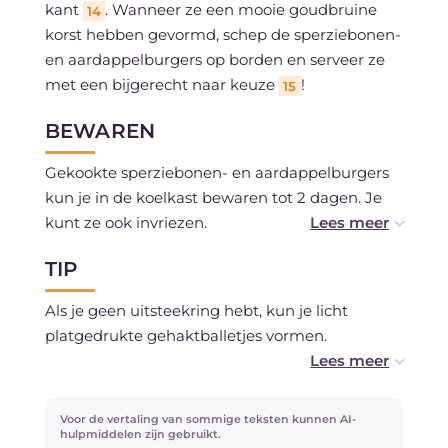
kant
. Wanneer ze een mooie goudbruine
14
korst hebben gevormd, schep de sperziebonen-
en aardappelburgers op borden en serveer ze
met een bijgerecht naar keuze
!
15
BEWAREN
Gekookte sperziebonen- en aardappelburgers
kun je in de koelkast bewaren tot 2 dagen. Je
kunt ze ook invriezen.
TIP
Rauwe burgers kun je maximaal één dag in de
koelkast bewaren.
Als je geen uitsteekring hebt, kun je licht
platgedrukte gehaktballetjes vormen.
Als alternatief voor het bakken in de pan kun je
de sperziebonen- en aardappelburgers ook in
Voor de vertaling van sommige teksten kunnen AI-
een conventionele oven op 1900 - 2000
hulpmiddelen zijn gebruikt.