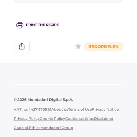
gedurende ongeveer 20 minuten bakken, of in
de airfryer op 1800 gedurende 12-15 minuten.
PRINT THE RECIPE
© 2026 Mondadori Digital S.p.A.
VAT no. 14371170961
About us
Terms of Use
Privacy Notice
Privacy Policy
Cookie Policy
Cookie settings
Disclaimer
Code of Ethics
Mondadori Group