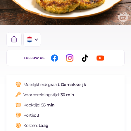
IT
FOLLOW US
EN
DE
Moeilijkheidsgraad:
Gemakkelijk
ES
Voorbereidingstijd:
30 min
FR
Kooktijd:
55 min
BR
Portie:
3
Kosten:
Laag