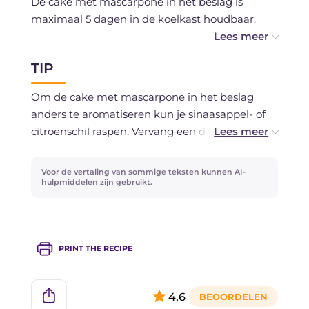
De cake met mascarpone in het beslag is
maximaal 5 dagen in de koelkast houdbaar.
Je kunt hem ook al in porties invriezen.
TIP
Om de cake met mascarpone in het beslag
anders te aromatiseren kun je sinaasappel- of
citroenschil raspen. Vervang een deel van de ma
met amandelmeel voor een subtiele smaak, of
gebruik gemalen hazelnoten als je een wat
Voor de vertaling van sommige teksten kunnen AI-
rustieker aroma wilt.
hulpmiddelen zijn gebruikt.
PRINT THE RECIPE
4,6