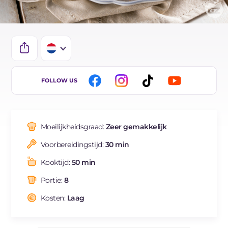
IT
FOLLOW US
EN
DE
Moeilijkheidsgraad:
Zeer gemakkelijk
FR
Voorbereidingstijd:
30 min
ES
Kooktijd:
50 min
BR
Portie:
8
Kosten:
Laag