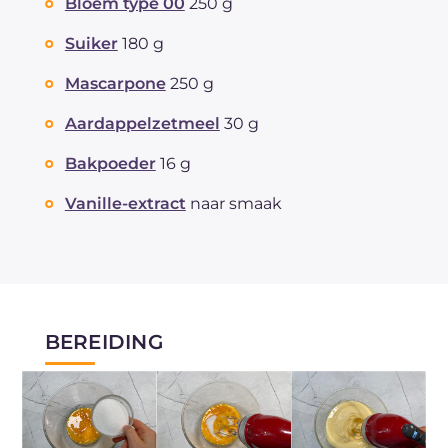
Bloem type 00
250 g
Suiker
180 g
Mascarpone
250 g
Aardappelzetmeel
30 g
Bakpoeder
16 g
Vanille-extract
naar smaak
BEREIDING