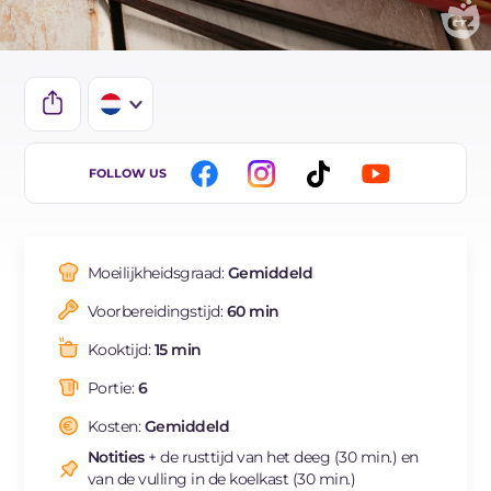
IT
FOLLOW US
EN
DE
Moeilijkheidsgraad:
Gemiddeld
ES
Voorbereidingstijd:
60 min
FR
Kooktijd:
15 min
BR
Portie:
6
Kosten:
Gemiddeld
Notities
+ de rusttijd van het deeg (30 min.) en
van de vulling in de koelkast (30 min.)