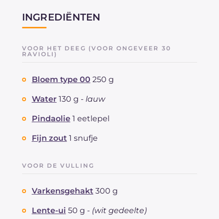
INGREDIËNTEN
VOOR HET DEEG (VOOR ONGEVEER 30
RAVIOLI)
Bloem type 00
250 g
Water
130 g -
lauw
Pindaolie
1 eetlepel
Fijn zout
1 snufje
VOOR DE VULLING
Varkensgehakt
300 g
Lente-ui
50 g -
(wit gedeelte)