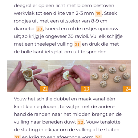
deegroller op een licht met bloem bestoven
werkvlak tot een dikte van 2-3 mm
. Steek
19
rondjes uit met een uitsteker van 8-9 cm
diameter
, kneed en rol de restjes opnieuw
20
uit; zo krijg je ongeveer 30 ravioli. Vul elk schijfje
met een theelepel vulling
en druk die met
21
de bolle kant iets plat om uit te spreiden.
Vouw het schijfje dubbel en maak vanaf één
kant kleine plooien, terwijl je met de andere
hand de randen naar het midden brengt en de
vulling naar beneden duwt
. Vouw tenslotte
22
de sluiting in elkaar om de vulling af te sluiten
en krijg zo een afgeronde vorm
.
23
24