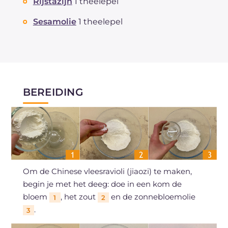
Rijstazijn
1 theelepel
Sesamolie
1 theelepel
BEREIDING
Om de Chinese vleesravioli (jiaozi) te maken,
begin je met het deeg: doe in een kom de
bloem
, het zout
en de zonnebloemolie
1
2
.
3