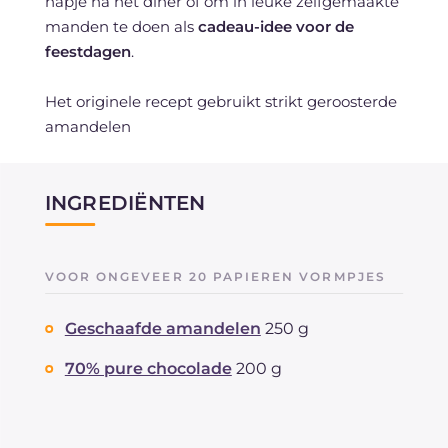
hapje na het diner of om in leuke zelfgemaakte
manden te doen als
cadeau-idee voor de
feestdagen
.
Het originele recept gebruikt strikt geroosterde
amandelen
INGREDIËNTEN
VOOR ONGEVEER 20 PAPIEREN VORMPJES
Geschaafde amandelen
250 g
70% pure chocolade
200 g