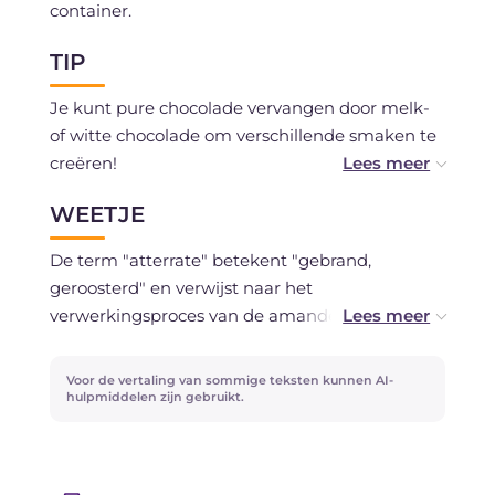
container.
TIP
Je kunt pure chocolade vervangen door melk-
of witte chocolade om verschillende smaken te
creëren!
WEETJE
Als je wilt, kun je de chocolade op smaak
brengen met geraspte sinaasappelschil of
De term "atterrate" betekent "gebrand,
bijvoorbeeld een snufje kaneel.
geroosterd" en verwijst naar het
verwerkingsproces van de amandelen. Volgens
Zoek je een alternatief voor iets zoets, probeer
een andere uitleg zou het ook kunnen
dan ons recept voor gezouten amandelen!
verwijzen naar de donkere kleur van de
Voor de vertaling van sommige teksten kunnen AI-
chocolade, die doet denken aan aarde.
hulpmiddelen zijn gebruikt.