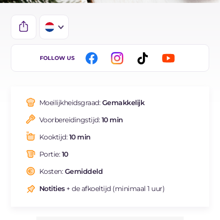
IT
FOLLOW US
EN
ES
Moeilijkheidsgraad:
Gemakkelijk
FR
Voorbereidingstijd:
10 min
DE
Kooktijd:
10 min
BR
Portie:
10
Kosten:
Gemiddeld
Notities
+ de afkoeltijd (minimaal 1 uur)