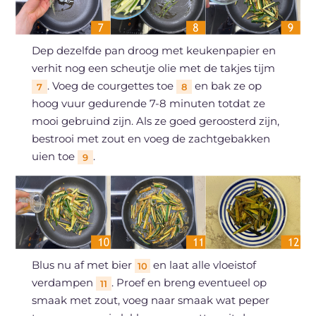
Dep dezelfde pan droog met keukenpapier en
verhit nog een scheutje olie met de takjes tijm
. Voeg de courgettes toe
en bak ze op
7
8
hoog vuur gedurende 7-8 minuten totdat ze
mooi gebruind zijn. Als ze goed geroosterd zijn,
bestrooi met zout en voeg de zachtgebakken
uien toe
.
9
Blus nu af met bier
en laat alle vloeistof
10
verdampen
. Proef en breng eventueel op
11
smaak met zout, voeg naar smaak wat peper