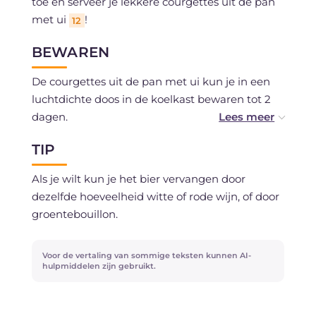
toe en serveer je lekkere courgettes uit de pan
met ui
!
12
BEWAREN
De courgettes uit de pan met ui kun je in een
luchtdichte doos in de koelkast bewaren tot 2
dagen.
TIP
Het invriezen wordt niet aangeraden.
Als je wilt kun je het bier vervangen door
dezelfde hoeveelheid witte of rode wijn, of door
groentebouillon.
Voor de vertaling van sommige teksten kunnen AI-
hulpmiddelen zijn gebruikt.