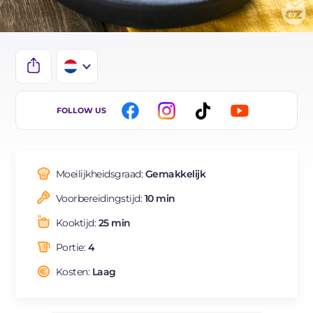
IT
FOLLOW US
EN
ES
Moeilijkheidsgraad:
Gemakkelijk
BR
Voorbereidingstijd:
10 min
FR
Kooktijd:
25 min
DE
Portie:
4
Kosten:
Laag