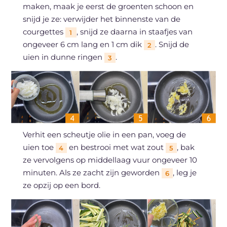
maken, maak je eerst de groenten schoon en
snijd je ze: verwijder het binnenste van de
courgettes
, snijd ze daarna in staafjes van
1
ongeveer 6 cm lang en 1 cm dik
. Snijd de
2
uien in dunne ringen
.
3
Verhit een scheutje olie in een pan, voeg de
uien toe
en bestrooi met wat zout
, bak
4
5
ze vervolgens op middellaag vuur ongeveer 10
minuten. Als ze zacht zijn geworden
, leg je
6
ze opzij op een bord.