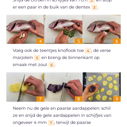
2
er een paar in de buik van de dentex
.
3
Voeg ook de teentjes knoflook toe
, de verse
4
marjolein
en breng de binnenkant op
5
smaak met zout
.
6
Neem nu de gele en paarse aardappelen: schil
ze en snijd de gele aardappelen in schijfjes van
ongeveer 4 mm
, terwijl de paarse
7