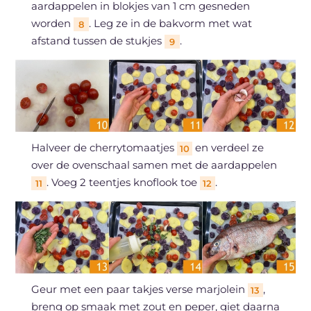
aardappelen in blokjes van 1 cm gesneden
worden
. Leg ze in de bakvorm met wat
8
afstand tussen de stukjes
.
9
Halveer de cherrytomaatjes
en verdeel ze
10
over de ovenschaal samen met de aardappelen
. Voeg 2 teentjes knoflook toe
.
11
12
Geur met een paar takjes verse marjolein
,
13
breng op smaak met zout en peper, giet daarna