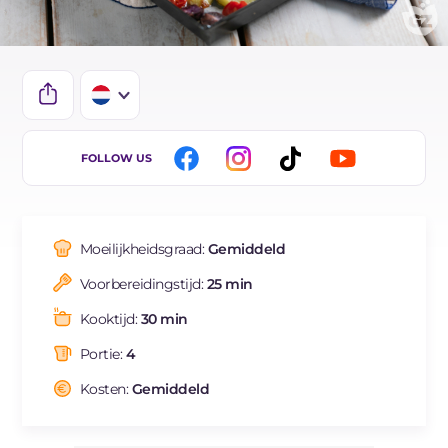
IT
FOLLOW US
EN
DE
Moeilijkheidsgraad:
Gemiddeld
ES
Voorbereidingstijd:
25 min
FR
Kooktijd:
30 min
BR
Portie:
4
Kosten:
Gemiddeld