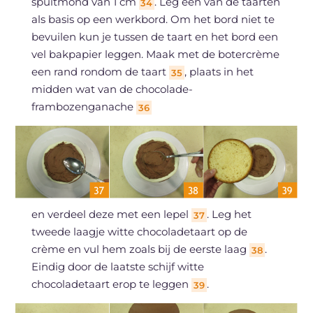
spuitmond van 1 cm
. Leg een van de taarten
34
als basis op een werkbord. Om het bord niet te
bevuilen kun je tussen de taart en het bord een
vel bakpapier leggen. Maak met de botercrème
een rand rondom de taart
, plaats in het
35
midden wat van de chocolade-
frambozenganache
36
en verdeel deze met een lepel
. Leg het
37
tweede laagje witte chocoladetaart op de
crème en vul hem zoals bij de eerste laag
.
38
Eindig door de laatste schijf witte
chocoladetaart erop te leggen
.
39