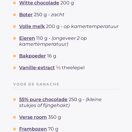
Cholesterol
Witte chocolade
200 g
mg
213
Natrium
mg
65
Boter
250 g -
zacht
Volle melk
200 g -
op kamertemperatuur
Eieren
110 g -
(ongeveer 2 op
kamertemperatuur)
Bakpoeder
16 g
Vanille-extract
½ theelepel
VOOR DE GANACHE
55% pure chocolade
250 g -
(kleine
stukjes of fijngehakt)
Verse room
350 g
Frambozen
70 g