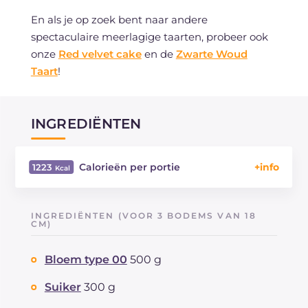
En als je op zoek bent naar andere
spectaculaire meerlagige taarten, probeer ook
onze
Red velvet cake
en de
Zwarte Woud
Taart
!
INGREDIËNTEN
Calorieën per portie
1223
Energie
Kcal
1223
Koolhydraten
g
120
INGREDIËNTEN (VOOR 3 BODEMS VAN 18
waarvan suikers
CM)
g
88.2
Eiwitten
g
11.7
Bloem type 00
500 g
Vetten
g
76.5
waarvan verzadigde vetzuren
g
44.52
Suiker
300 g
Vezels
g
3