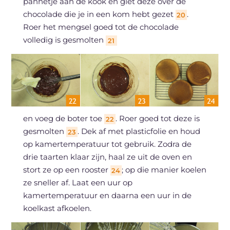
pannetje aan de kook en giet deze over de
chocolade die je in een kom hebt gezet
.
20
Roer het mengsel goed tot de chocolade
volledig is gesmolten
21
en voeg de boter toe
. Roer goed tot deze is
22
gesmolten
. Dek af met plasticfolie en houd
23
op kamertemperatuur tot gebruik. Zodra de
drie taarten klaar zijn, haal ze uit de oven en
stort ze op een rooster
; op die manier koelen
24
ze sneller af. Laat een uur op
kamertemperatuur en daarna een uur in de
koelkast afkoelen.