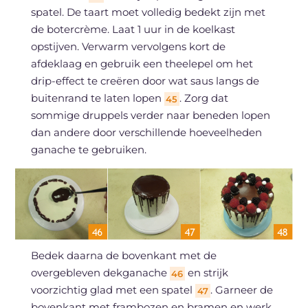
spatel. De taart moet volledig bedekt zijn met
de botercrème. Laat 1 uur in de koelkast
opstijven. Verwarm vervolgens kort de
afdeklaag en gebruik een theelepel om het
drip-effect te creëren door wat saus langs de
buitenrand te laten lopen
. Zorg dat
45
sommige druppels verder naar beneden lopen
dan andere door verschillende hoeveelheden
ganache te gebruiken.
Bedek daarna de bovenkant met de
overgebleven dekganache
en strijk
46
voorzichtig glad met een spatel
. Garneer de
47
bovenkant met frambozen en bramen en werk