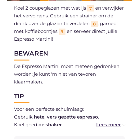
Koel 2 coupeglazen met wat ijs
en verwijder
7
het vervolgens. Gebruik een strainer om de
drank over de glazen te verdelen
, garneer
8
met koffieboontjes
en serveer direct jullie
9
Espresso Martini!
BEWAREN
De Espresso Martini moet meteen gedronken
worden; je kunt 'm niet van tevoren
klaarmaken.
TIP
Voor een perfecte schuimlaag:
Gebruik
hete, vers gezette espresso
.
Koel goed
de shaker
.
Schud krachtig gedurende
12 15 seconden
.