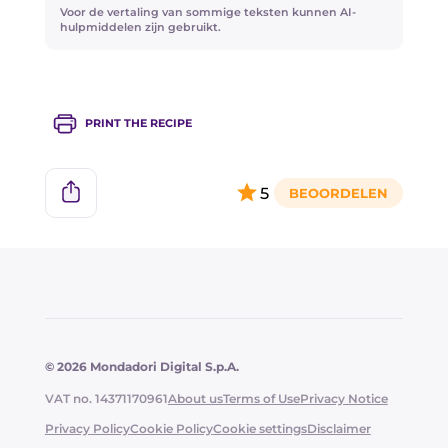
Gebruik bij voorkeur
grote ijsblokjes
.
Voor de vertaling van sommige teksten kunnen AI-
Voeg een beetje
suikersiroop
toe om het
hulpmiddelen zijn gebruikt.
schuim te stabiliseren.
Filter met een
dubbele strainer
voor een glad
oppervlak.
PRINT THE RECIPE
5
© 2026 Mondadori Digital S.p.A.
VAT no. 14371170961
About us
Terms of Use
Privacy Notice
Privacy Policy
Cookie Policy
Cookie settings
Disclaimer