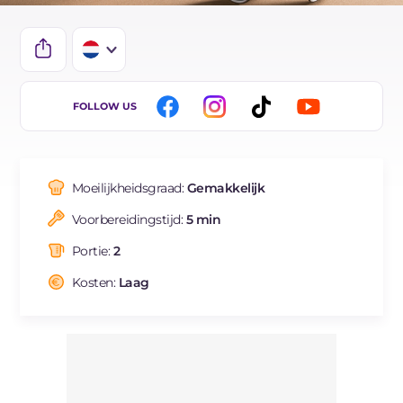
IT
FOLLOW US
EN
ES
Moeilijkheidsgraad:
Gemakkelijk
FR
Voorbereidingstijd:
5 min
DE
Portie:
2
BR
Kosten:
Laag