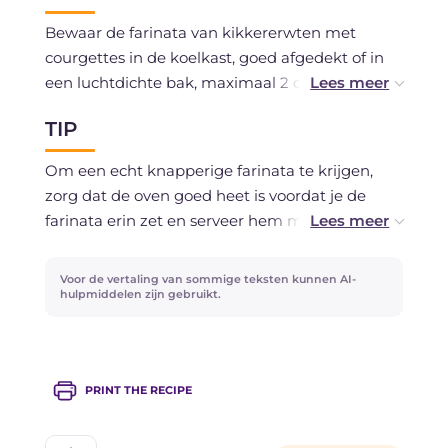
Bewaar de farinata van kikkererwten met
courgettes in de koelkast, goed afgedekt of in
een luchtdichte bak, maximaal 2 dagen.
TIP
Je kunt hem al in porties invriezen; bij gebruik
laat je hem ontdooien in de koelkast en
Om een echt knapperige farinata te krijgen,
verwarm je hem daarna in de oven om de
zorg dat de oven goed heet is voordat je de
textuur te herstellen.
farinata erin zet en serveer hem meteen: als
alternatief kun je hem een paar minuten in de
oven opwarmen in plaats van in de magnetron,
Voor de vertaling van sommige teksten kunnen AI-
zo blijft hij krokant.
hulpmiddelen zijn gebruikt.
PRINT THE RECIPE