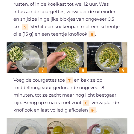
rusten, of in de koelkast tot wel 12 uur. Was
intussen de courgettes, verwijder de uiteinden
en snijd ze in gelijke blokjes van ongeveer 0,5
cm
. Verhit een koekenpan met een scheutje
5
olie (15 g) en een teentje knoflook
.
6
Voeg de courgettes toe
en bak ze op
7
middelhoog vuur gedurende ongeveer 8
minuten, tot ze zacht maar nog licht beetgaar
zijn. Breng op smaak met zout
, verwijder de
8
knoflook en laat volledig afkoelen
.
9