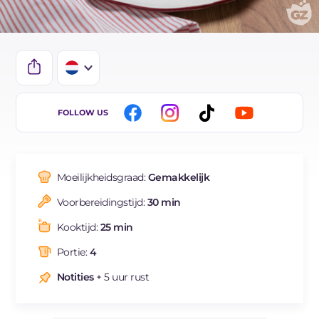
IT
FOLLOW US
EN
DE
Moeilijkheidsgraad:
Gemakkelijk
FR
Voorbereidingstijd:
30 min
BR
Kooktijd:
25 min
Portie:
4
Notities
+ 5 uur rust