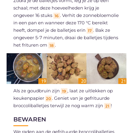
Zodra je de balletjes vormt, leg je ze op een
schaal; met deze hoeveelheden krijg je
ongeveer 16 stuks
. Verhit de zonnebloemolie
16
in een pan en wanneer deze 170 °C bereikt
heeft, dompel je de balletjes erin
. Bak ze
17
ongeveer 5-7 minuten, draai de balletjes tijdens
het frituren om
.
18
Als ze goudbruin zijn
, laat ze uitlekken op
19
keukenpapier
. Geniet van je gefrituurde
20
broccoliballetjes terwijl ze nog warm zijn
!
21
BEWAREN
We raden aan de gefrituurde broccoliballetjes