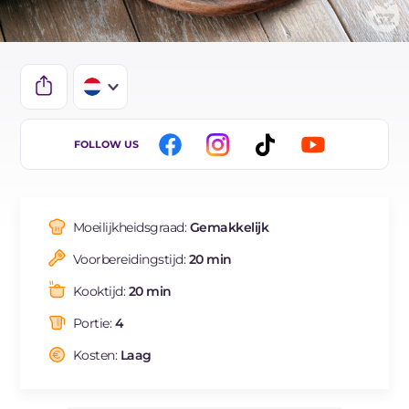
IT
FOLLOW US
EN
DE
Moeilijkheidsgraad:
Gemakkelijk
ES
Voorbereidingstijd:
20 min
FR
Kooktijd:
20 min
BR
Portie:
4
Kosten:
Laag