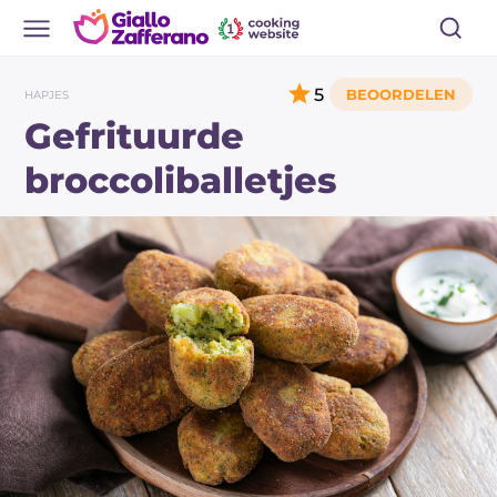
5
HAPJES
Gefrituurde
broccoliballetjes