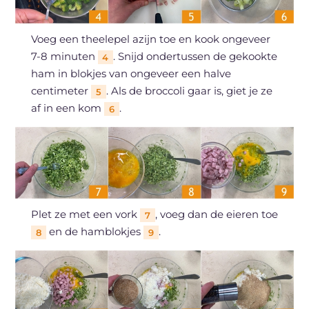
Voeg een theelepel azijn toe en kook ongeveer
7-8 minuten
. Snijd ondertussen de gekookte
4
ham in blokjes van ongeveer een halve
centimeter
. Als de broccoli gaar is, giet je ze
5
af in een kom
.
6
Plet ze met een vork
, voeg dan de eieren toe
7
en de hamblokjes
.
8
9