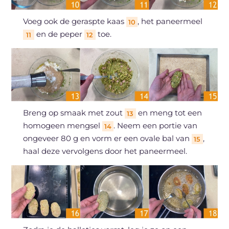
Voeg ook de geraspte kaas
, het paneermeel
10
en de peper
toe.
11
12
Breng op smaak met zout
en meng tot een
13
homogeen mengsel
. Neem een portie van
14
ongeveer 80 g en vorm er een ovale bal van
,
15
haal deze vervolgens door het paneermeel.