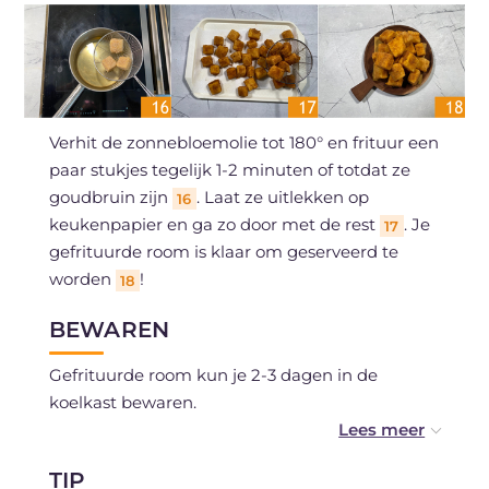
Verhit de zonnebloemolie tot 180° en frituur een
paar stukjes tegelijk 1-2 minuten of totdat ze
goudbruin zijn
. Laat ze uitlekken op
16
keukenpapier en ga zo door met de rest
. Je
17
gefrituurde room is klaar om geserveerd te
worden
!
18
BEWAREN
Gefrituurde room kun je 2-3 dagen in de
koelkast bewaren.
De banketbakkersroom kan van tevoren bereid
TIP
worden en 2-3 dagen in de koelkast bewaard