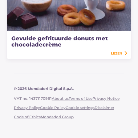
Gevulde gefrituurde donuts met
chocoladecrème
LEZEN
© 2026 Mondadori Digital S.p.A.
VAT no. 14371170961
About us
Terms of Use
Privacy Notice
Privacy Policy
Cookie Policy
Cookie settings
Disclaimer
Code of Ethics
Mondadori Group