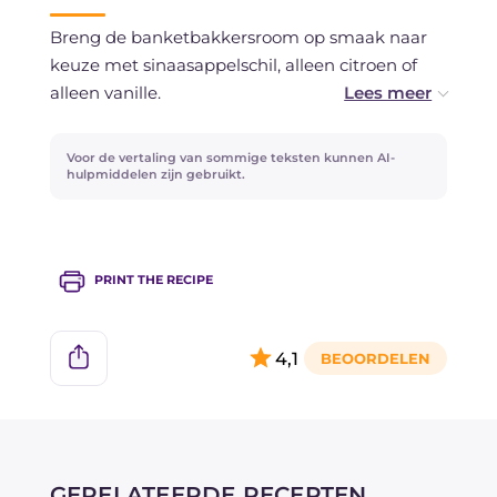
worden, afgedekt met folie tegen het
Breng de banketbakkersroom op smaak naar
oppervlak.
keuze met sinaasappelschil, alleen citroen of
alleen vanille.
De mix van bloem en zetmeel geeft de blokjes
Voor de vertaling van sommige teksten kunnen AI-
de ideale structuur; als je alleen bloem gebruikt
hulpmiddelen zijn gebruikt.
krijg je een iets meer taaie consistentie.
Ontdek andere specialiteiten uit de Marche,
PRINT THE RECIPE
zoals bijvoorbeeld de
Marchigiaanse piconi
, de
crescia sfogliata of de beroemde
Gevulde
olijven uit Ascoli
!
4,1
GERELATEERDE RECEPTEN