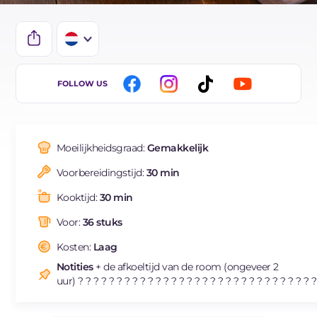
IT
FOLLOW US
EN
BR
Moeilijkheidsgraad:
Gemakkelijk
ES
Voorbereidingstijd:
30 min
FR
Kooktijd:
30 min
DE
Voor:
36 stuks
Kosten:
Laag
Notities
+ de afkoeltijd van de room (ongeveer 2
uur) ? ? ? ? ? ? ? ? ? ? ? ? ? ? ? ? ? ? ? ? ? ? ? ? ? ? ? ? ? ? ?