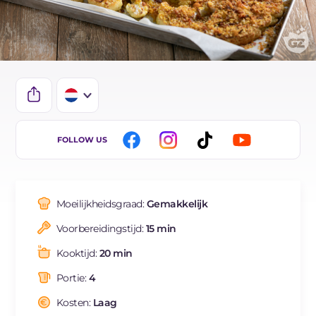
IT
FOLLOW US
EN
DE
Moeilijkheidsgraad:
Gemakkelijk
ES
Voorbereidingstijd:
15 min
FR
Kooktijd:
20 min
BR
Portie:
4
Kosten:
Laag