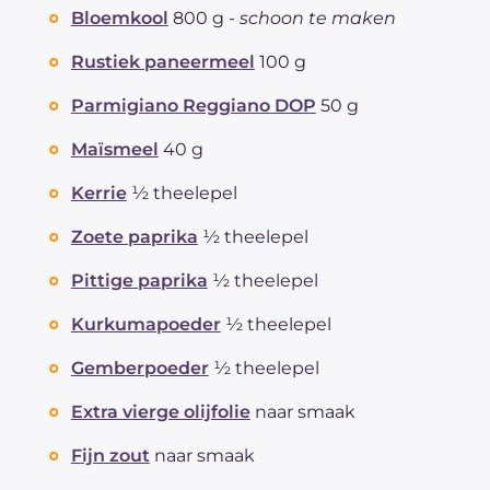
Bloemkool
800 g -
schoon te maken
Rustiek paneermeel
100 g
Parmigiano Reggiano DOP
50 g
Maïsmeel
40 g
Kerrie
½ theelepel
Zoete paprika
½ theelepel
Pittige paprika
½ theelepel
Kurkumapoeder
½ theelepel
Gemberpoeder
½ theelepel
Extra vierge olijfolie
naar smaak
Fijn zout
naar smaak