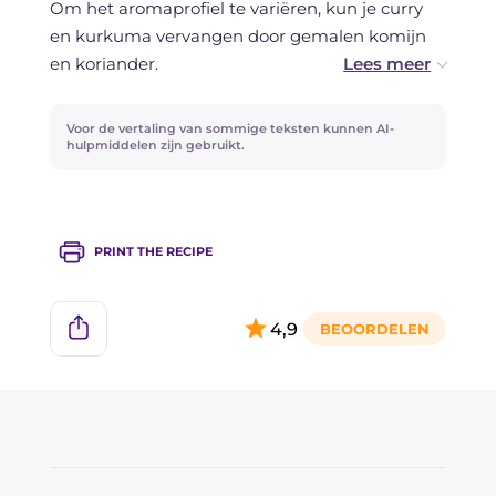
Om het aromaprofiel te variëren, kun je curry
en kurkuma vervangen door gemalen komijn
en koriander.
Pas de hoeveelheid specerijen aan naar je eigen
Voor de vertaling van sommige teksten kunnen AI-
smaak, voeg meer of minder toe zoals gewenst.
hulpmiddelen zijn gebruikt.
PRINT THE RECIPE
4,9