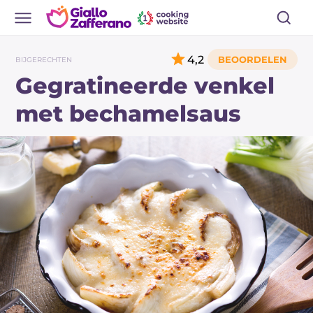
4,2
BIJGERECHTEN
Gegratineerde venkel
met bechamelsaus