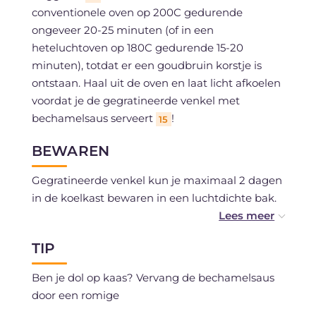
conventionele oven op 200C gedurende
ongeveer 20-25 minuten (of in een
heteluchtoven op 180C gedurende 15-20
minuten), totdat er een goudbruin korstje is
ontstaan. Haal uit de oven en laat licht afkoelen
voordat je de gegratineerde venkel met
bechamelsaus serveert
!
15
BEWAREN
Gegratineerde venkel kun je maximaal 2 dagen
in de koelkast bewaren in een luchtdichte bak.
Je kunt ze invriezen als je verse ingrediënten
TIP
hebt gebruikt.
Ben je dol op kaas? Vervang de bechamelsaus
door een romige