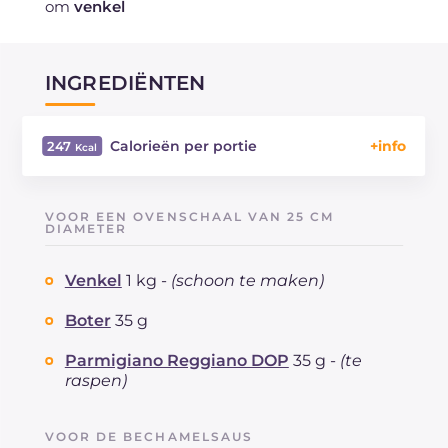
om
venkel
INGREDIËNTEN
Calorieën per portie
247
Energie
Kcal
247
Koolhydraten
g
11.1
VOOR EEN OVENSCHAAL VAN 25 CM
waarvan suikers
DIAMETER
g
5.4
Eiwitten
g
8.1
Venkel
1 kg -
(schoon te maken)
Vetten
g
19
waarvan verzadigde vetzuren
g
11.3
Boter
35 g
Vezels
g
3.3
Cholesterol
Parmigiano Reggiano DOP
35 g -
mg
(te
57
raspen)
Natrium
mg
570
VOOR DE BECHAMELSAUS