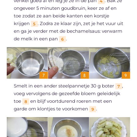
venkel goed af en leg je ze in de pan
. Bak ze
4
ongeveer 5 minuten goudbruin, keer ze af en
toe zodat ze aan beide kanten een korstje
krijgen
. Zodra ze klaar zijn, zet je het vuur uit
5
en ga je verder met de bechamelsaus: verwarm
de melk in een pan
.
6
Smelt in een ander steelpannetje 30 g boter
,
7
voeg vervolgens de gezeefde bloem geleidelijk
toe
en blijf voortdurend roeren met een
8
garde om klontjes te voorkomen
.
9