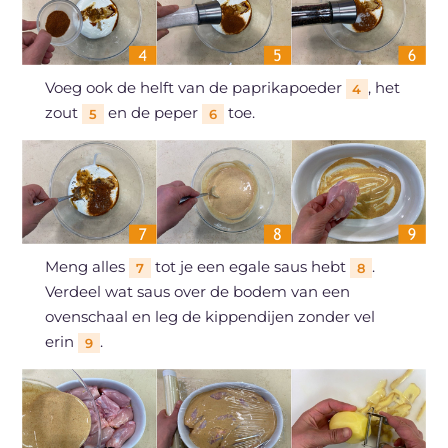
Voeg ook de helft van de paprikapoeder
, het
4
zout
en de peper
toe.
5
6
Meng alles
tot je een egale saus hebt
.
7
8
Verdeel wat saus over de bodem van een
ovenschaal en leg de kippendijen zonder vel
erin
.
9