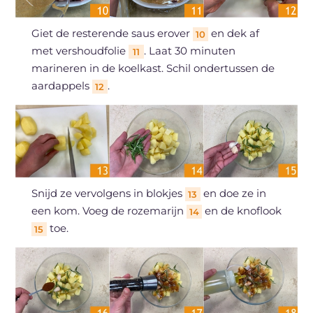
Giet de resterende saus erover
en dek af
10
met vershoudfolie
. Laat 30 minuten
11
marineren in de koelkast. Schil ondertussen de
aardappels
.
12
Snijd ze vervolgens in blokjes
en doe ze in
13
een kom. Voeg de rozemarijn
en de knoflook
14
toe.
15