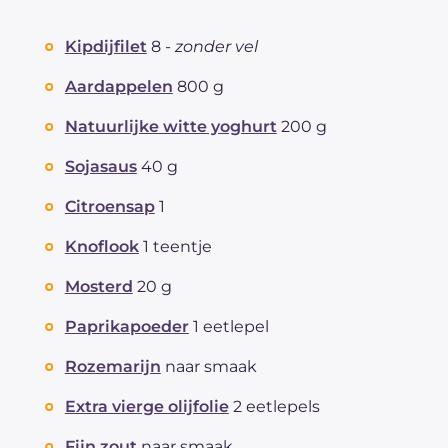
Kipdijfilet
8 -
zonder vel
Aardappelen
800 g
Natuurlijke witte yoghurt
200 g
Sojasaus
40 g
Citroensap
1
Knoflook
1 teentje
Mosterd
20 g
Paprikapoeder
1 eetlepel
Rozemarijn
naar smaak
Extra vierge olijfolie
2 eetlepels
Fijn zout
naar smaak