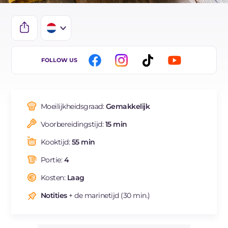
IT
FOLLOW US
EN
ES
Moeilijkheidsgraad:
Gemakkelijk
FR
Voorbereidingstijd:
15 min
BR
Kooktijd:
55 min
DE
Portie:
4
Kosten:
Laag
Notities
+ de marinetijd (30 min.)