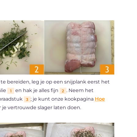
 bereiden, leg je op een snijplank eerst het
lie
en hak je alles fijn
. Neem het
1
2
 braadstuk
; je kunt onze kookpagina
Hoe
3
r je vertrouwde slager laten doen.