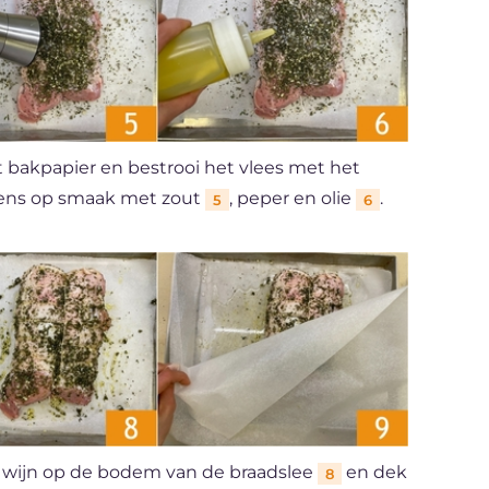
 bakpapier en bestrooi het vlees met het
gens op smaak met zout
, peper en olie
.
5
6
te wijn op de bodem van de braadslee
en dek
8