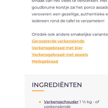
smaak van het vlees te versterken. Met
goudbruine korstje zal het porco assad
veroveren: een gezellige, authentieke 
iedereen rond de tafel te verzamelen!
Ontdek ook andere smakelijke variante
Geroosterde varkenslende
Varkensgebraad met bier
Varkensgebraad met appels
Melkgebraad
INGREDIËNTEN
Varkensschouder
1 ½ kg -
of
varkenslende