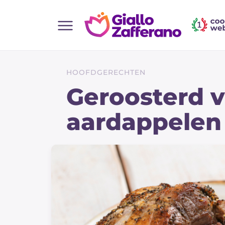
Home
Alle recepten
HOOFDGERECHTEN
Hapjes
Geroosterd 
Salate
aardappelen
Hoofdgerechten
Brood
Desserts
Bijgerechten
Pizza's en Focaccia
Taarten & Bakken