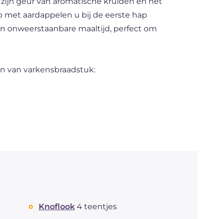
 zijn geur van aromatische kruiden en het
o met aardappelen u bij de eerste hap
en onweerstaanbare maaltijd, perfect om
n van varkensbraadstuk:
Knoflook
4 teentjes