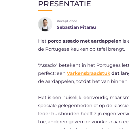
PRESENTATIE
EN
Recept door
DE
Sebastian Fitarau
ES
Het
porco assado met aardappelen
is 
FR
de Portugese keuken op tafel brengt.
BR
"Assado" betekent in het Portugees lette
perfect: een
Varkensbraadstuk
dat lan
de aardappelen, totdat het van binnen 
Het is een huiselijk, eenvoudig maar s
speciale gelegenheden of op de klassi
Ieder huishouden heeft zijn eigen vers
toe, anderen geven de voorkeur aan ee