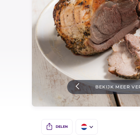
Sauzen
Nieuwste recepten
IT Website
Facebook
Instagram
BEKIJK MEER VE
TikTok
YouTube
DELEN
IT