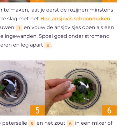
r te maken, laat je eerst de rozijnen minstens
 de slag met het
Hoe ansjovis schoonmaken
.
kieuwen
en vouw de ansjovisjes open als een
1
e ingewanden. Spoel goed onder stromend
deren en leg apart
.
3
e peterselie
en het zout
in een mixer of
5
6