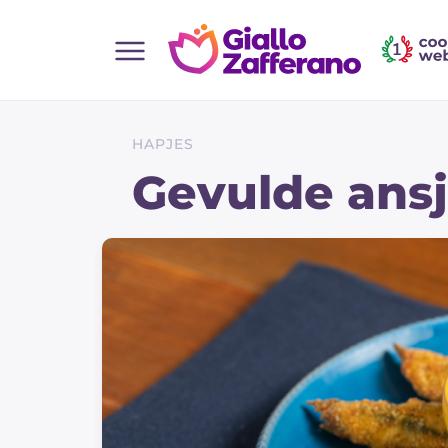
Home
Alle recepten
HAPJES
Hapjes
Gevulde ansjo
Salate
Hoofdgerechten
Brood
Desserts
Bijgerechten
Pizza's en Focaccia
Taarten & Bakken