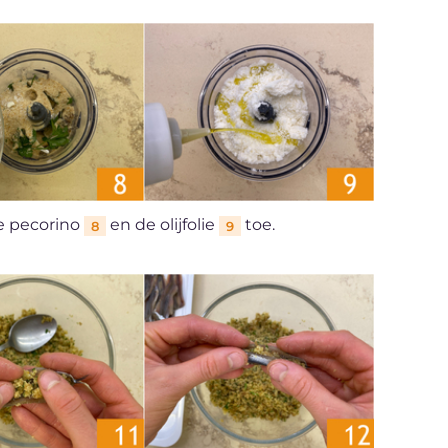
de pecorino
en de olijfolie
toe.
8
9