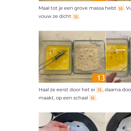
Maal tot je een grove massa hebt
. 
10
vouw ze dicht
.
12
Haal ze eerst door het ei
, daarna do
13
maakt, op een schaal
.
15