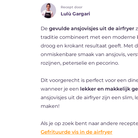
Recept door
ES
Lulù Gargari
BR
De
gevulde ansjovisjes uit de airfryer
z
FR
traditie combineert met een moderne b
DE
droog en krokant resultaat geeft. Met d
onmiskenbare smaak van ansjovis, verst
rozijnen, peterselie en pecorino.
Dit voorgerecht is perfect voor een din
wanneer je een
lekker en makkelijk g
ansjovisjes uit de airfryer zijn een slim
maken!
Als je op zoek bent naar andere recepten
Gefrituurde vis in de airfryer