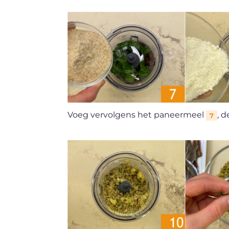
Voeg vervolgens het paneermeel
, 
7