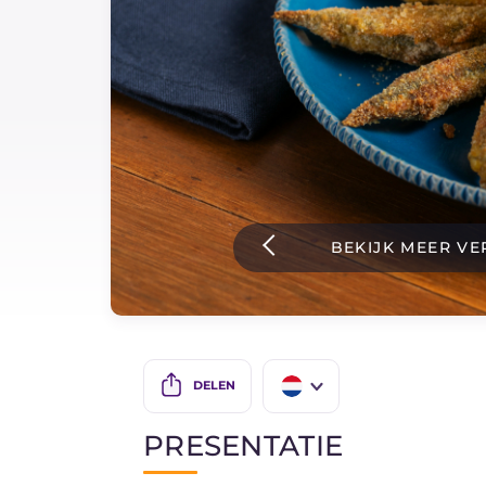
Sauzen
Nieuwste recepten
IT Website
BEKIJK MEER VE
Facebook
Instagram
TikTok
YouTube
DELEN
IT
PRESENTATIE
EN