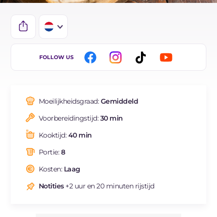
IT
FOLLOW US
EN
DE
Moeilijkheidsgraad:
Gemiddeld
ES
Voorbereidingstijd:
30 min
FR
Kooktijd:
40 min
BR
Portie:
8
Kosten:
Laag
Notities
+2 uur en 20 minuten rijstijd