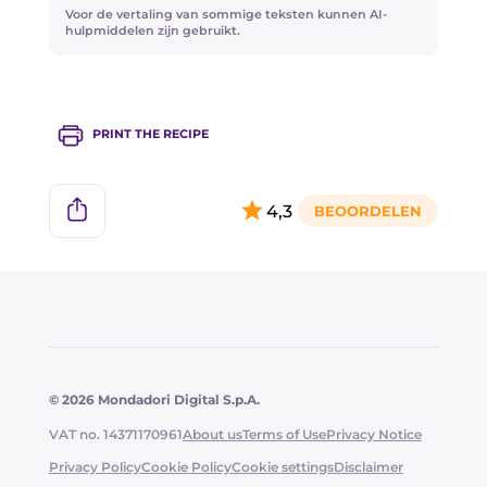
overzicht van AIC (Associazione Italiana
Voor de vertaling van sommige teksten kunnen AI-
deeg toevoegt om hun smaak te versterken.
Celiachia).
hulpmiddelen zijn gebruikt.
PRINT THE RECIPE
4,3
© 2026 Mondadori Digital S.p.A.
VAT no. 14371170961
About us
Terms of Use
Privacy Notice
Privacy Policy
Cookie Policy
Cookie settings
Disclaimer