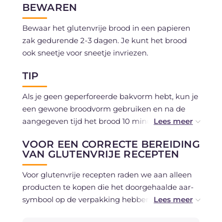
BEWAREN
Bewaar het glutenvrije brood in een papieren
zak gedurende 2-3 dagen. Je kunt het brood
ook sneetje voor sneetje invriezen.
TIP
Als je geen geperforeerde bakvorm hebt, kun je
een gewone broodvorm gebruiken en na de
aangegeven tijd het brood 10 minuten verder
bakken buiten de vorm op 130 °C, zodat de
VOOR EEN CORRECTE BEREIDING
korst gelijkmatig bruint.
VAN GLUTENVRIJE RECEPTEN
Probeer het brood te personaliseren door
Voor glutenvrije recepten raden we aan alleen
andere zaden toe te voegen zoals zonnebloem,
producten te kopen die het doorgehaalde aar-
sesam of maanzaad: ze geven extra
symbool op de verpakking hebben,
krokantheid en een rijkere smaak. Je kunt de
gecertificeerd glutenvrij en aanbevolen in het
zaden ook licht roosteren voordat je ze aan het