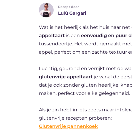
Recept door
ES
Lulù Gargari
FR
Wat is het heerlijk als het huis naar n
DE
appeltaart
is een
eenvoudig en puur d
BR
tussendoortje. Het wordt gemaakt met
appel, perfect om een zachte textuur e
Luchtig, geurend en verrijkt met de wa
glutenvrije appeltaart
je vanaf de eerst
dat je ook zonder gluten heerlijke, kn
maken, perfect voor elke gelegenheid.
Als je zin hebt in iets zoets maar intol
glutenvrije recepten proberen:
Glutenvrije pannenkoek