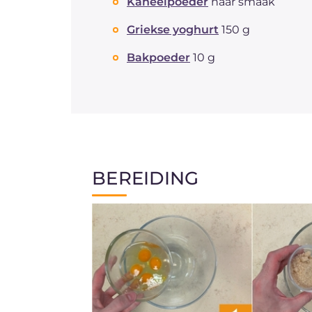
Kaneelpoeder
naar smaak
Griekse yoghurt
150 g
Bakpoeder
10 g
BEREIDING