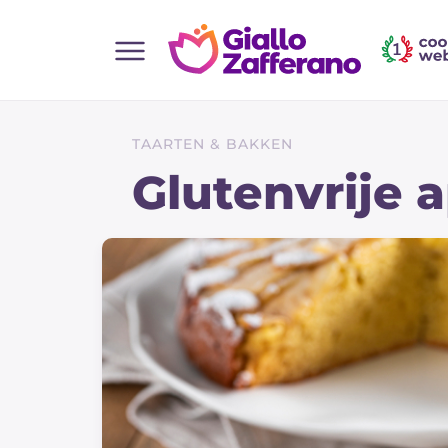
Home
Alle recepten
TAARTEN & BAKKEN
Hapjes
Glutenvrije 
Salate
Hoofdgerechten
Brood
Desserts
Bijgerechten
Pizza's en Focaccia
Taarten & Bakken