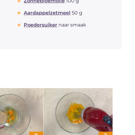
Zonnebloemolie
100 g
Aardappelzetmeel
50 g
Poedersuiker
naar smaak