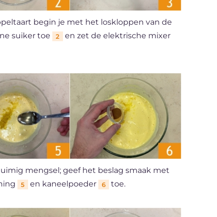
ppeltaart begin je met het loskloppen van de
ine suiker toe
en zet de elektrische mixer
2
huimig mengsel; geef het beslag smaak met
oning
en kaneelpoeder
toe.
5
6