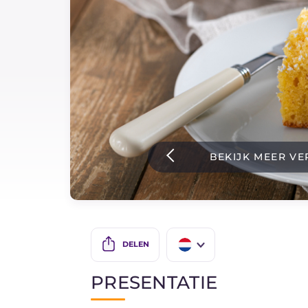
Sauzen
Nieuwste recepten
IT Website
BEKIJK MEER VE
Facebook
Instagram
TikTok
YouTube
DELEN
IT
PRESENTATIE
EN