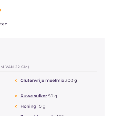
n
oten
M VAN 22 CM)
Glutenvrije meelmix
300 g
Ruwe suiker
50 g
Honing
10 g