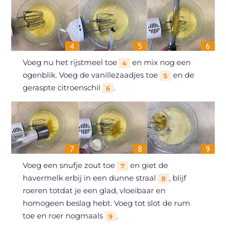
Voeg nu het rijstmeel toe
en mix nog een
4
ogenblik. Voeg de vanillezaadjes toe
en de
5
geraspte citroenschil
.
6
Voeg een snufje zout toe
en giet de
7
havermelk erbij in een dunne straal
, blijf
8
roeren totdat je een glad, vloeibaar en
homogeen beslag hebt. Voeg tot slot de rum
toe en roer nogmaals
.
9