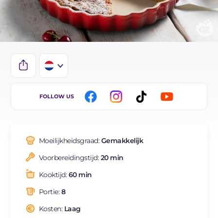
IT
FOLLOW US
EN
DE
Moeilijkheidsgraad:
Gemakkelijk
ES
Voorbereidingstijd:
20 min
FR
Kooktijd:
60 min
BR
Portie:
8
Kosten:
Laag