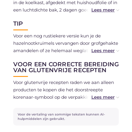
in de koelkast, afgedekt met huishoudfolie of in
een luchtdichte bak, 2 dagen goed. Voor het
serveren kun je hem ongeveer 15-20 minuten
TIP
op kamertemperatuur laten komen. Je kunt
hem ook invriezen, bij voorkeur al in porties, en
Voor een nog rustiekere versie kun je de
hem in de koelkast laten ontdooien voordat je
hazelnootkruimels vervangen door grofgehakte
hem gebruikt.
amandelen of ze helemaal weglaten. Voor het
bekleden van de vorm kun je ook rietsuiker
VOOR EEN CORRECTE BEREIDING
gebruiken in plaats van kristalsuiker.
VAN GLUTENVRIJE RECEPTEN
Voor glutenvrije recepten raden we aan alleen
producten te kopen die het doorstreepte
korenaar-symbool op de verpakking hebben,
gecertificeerd glutenvrij en aanbevolen door
het register van de AIC (Associazione Italiana
Voor de vertaling van sommige teksten kunnen AI-
Celiachia).
hulpmiddelen zijn gebruikt.