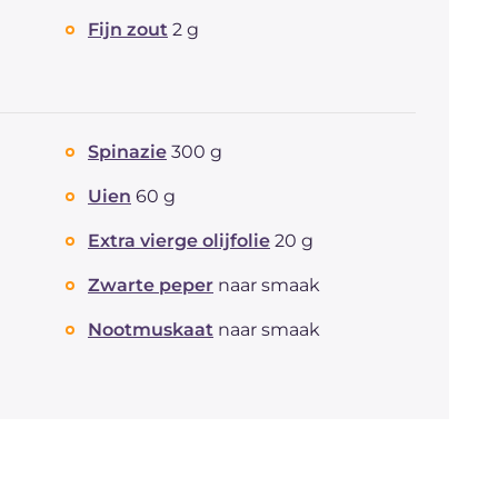
Fijn zout
2 g
Spinazie
300 g
Uien
60 g
Extra vierge olijfolie
20 g
Zwarte peper
naar smaak
Nootmuskaat
naar smaak