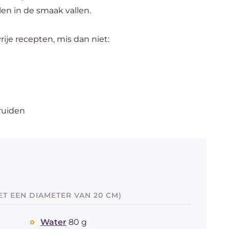
len in de smaak vallen.
rije recepten, mis dan niet:
ruiden
T EEN DIAMETER VAN 20 CM)
Water
80 g