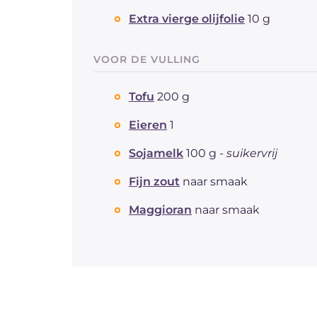
Extra vierge olijfolie
10 g
VOOR DE VULLING
Tofu
200 g
Eieren
1
Sojamelk
100 g -
suikervrij
Fijn zout
naar smaak
Maggioran
naar smaak