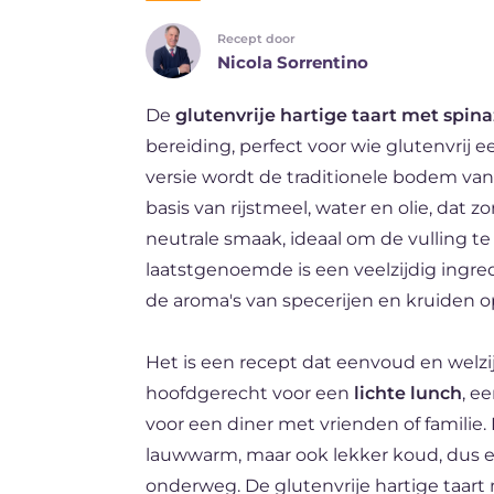
Recept door
BR
Nicola Sorrentino
ES
De
glutenvrije hartige taart met spina
FR
bereiding, perfect voor wie glutenvrij e
DE
versie wordt de traditionele bodem va
basis van rijstmeel, water en olie, dat 
neutrale smaak, ideaal om de vulling te 
laatstgenoemde is een veelzijdig ingre
de aroma's van specerijen en kruiden 
Het is een recept dat eenvoud en welzi
hoofdgerecht voor een
lichte lunch
, e
voor een diner met vrienden of familie. 
lauwwarm, maar ook lekker koud, dus e
onderweg. De glutenvrije hartige taart