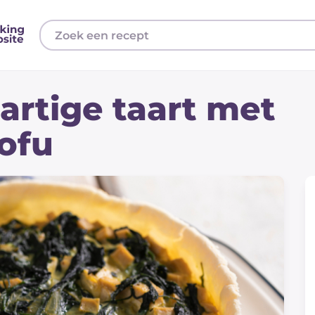
hartige taart met
tofu