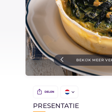
Sauzen
Nieuwste recepten
IT Website
Facebook
Instagram
BEKIJK MEER VE
TikTok
YouTube
DELEN
IT
PRESENTATIE
EN