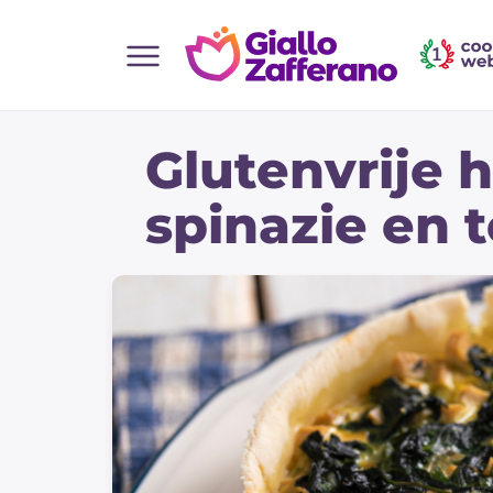
Home
Glutenvrije 
Alle recepten
Hapjes
spinazie en 
Salate
Hoofdgerechten
Brood
Desserts
Bijgerechten
Pizza's en Focaccia
Taarten & Bakken