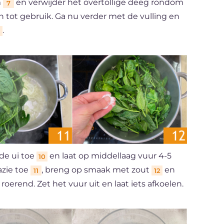
m
en verwijder het overtollige deeg rondom
7
n tot gebruik. Ga nu verder met de vulling en
.
 de ui toe
en laat op middellaag vuur 4-5
10
azie toe
, breng op smaak met zout
en
11
12
roerend. Zet het vuur uit en laat iets afkoelen.