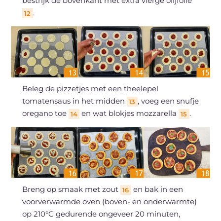
bestrijk de bovenkant met extra vierge olijfolie
.
12
Beleg de pizzetjes met een theelepel
tomatensaus in het midden
, voeg een snufje
13
oregano toe
en wat blokjes mozzarella
.
14
15
Breng op smaak met zout
en bak in een
16
voorverwarmde oven (boven- en onderwarmte)
op 210°C gedurende ongeveer 20 minuten,