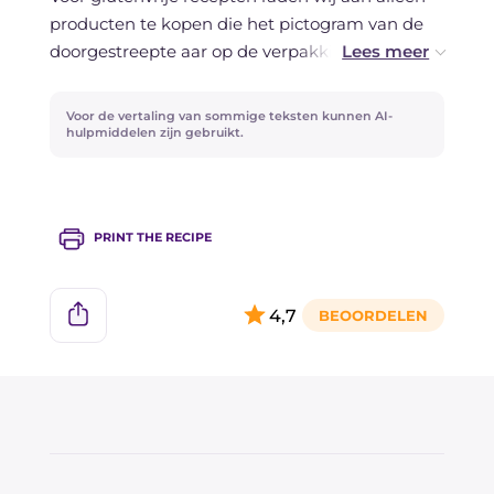
Voor een elastisch en goed hanteerbaar deeg
producten te kopen die het pictogram van de
kies je een glutenvrije meelmix die specifiek
doorgestreepte aar op de verpakking hebben,
bedoeld is voor brood of pizza.
gecertificeerd glutenvrij en aanbevolen door
het handboek van de AIC (Associazione Italiana
Voor de vertaling van sommige teksten kunnen AI-
Celiachia).
hulpmiddelen zijn gebruikt.
PRINT THE RECIPE
4,7