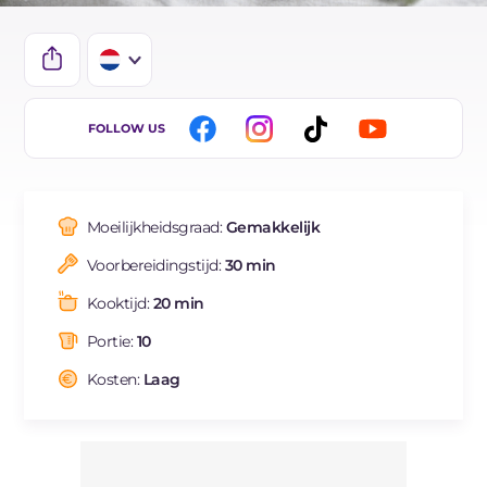
IT
FOLLOW US
EN
DE
Moeilijkheidsgraad:
Gemakkelijk
FR
Voorbereidingstijd:
30 min
ES
Kooktijd:
20 min
BR
Portie:
10
Kosten:
Laag