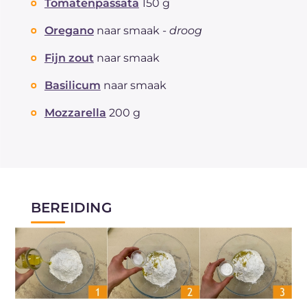
Tomatenpassata
150 g
Oregano
naar smaak -
droog
Fijn zout
naar smaak
Basilicum
naar smaak
Mozzarella
200 g
BEREIDING