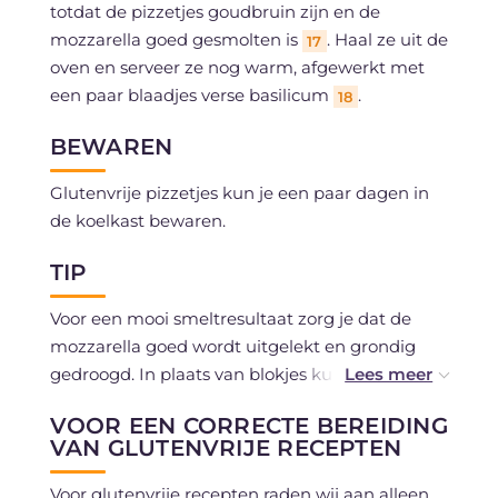
totdat de pizzetjes goudbruin zijn en de
mozzarella goed gesmolten is
. Haal ze uit de
17
oven en serveer ze nog warm, afgewerkt met
een paar blaadjes verse basilicum
.
18
BEWAREN
Glutenvrije pizzetjes kun je een paar dagen in
de koelkast bewaren.
TIP
Voor een mooi smeltresultaat zorg je dat de
mozzarella goed wordt uitgelekt en grondig
gedroogd. In plaats van blokjes kun je de
mozzarella ook in dunne plakjes snijden of met
VOOR EEN CORRECTE BEREIDING
je handen verkruimelen, afhankelijk van het
VAN GLUTENVRIJE RECEPTEN
gewenste resultaat.
Voor glutenvrije recepten raden wij aan alleen