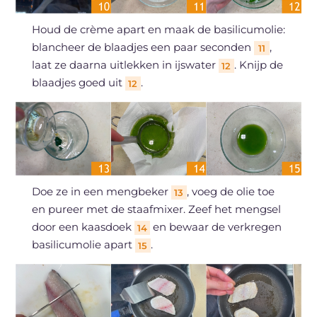
Houd de crème apart en maak de basilicumolie:
blancheer de blaadjes een paar seconden
,
11
laat ze daarna uitlekken in ijswater
. Knijp de
12
blaadjes goed uit
.
12
Doe ze in een mengbeker
, voeg de olie toe
13
en pureer met de staafmixer. Zeef het mengsel
door een kaasdoek
en bewaar de verkregen
14
basilicumolie apart
.
15