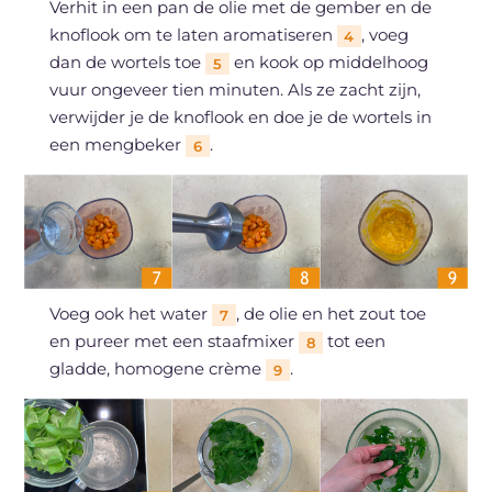
Verhit in een pan de olie met de gember en de
knoflook om te laten aromatiseren
, voeg
4
dan de wortels toe
en kook op middelhoog
5
vuur ongeveer tien minuten. Als ze zacht zijn,
verwijder je de knoflook en doe je de wortels in
een mengbeker
.
6
Voeg ook het water
, de olie en het zout toe
7
en pureer met een staafmixer
tot een
8
gladde, homogene crème
.
9