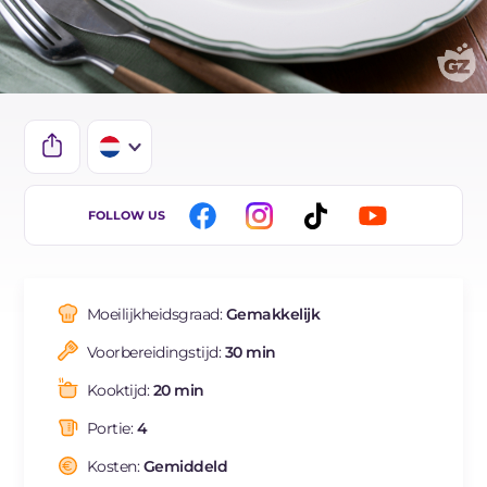
IT
FOLLOW US
EN
DE
Moeilijkheidsgraad:
Gemakkelijk
ES
Voorbereidingstijd:
30 min
FR
Kooktijd:
20 min
BR
Portie:
4
Kosten:
Gemiddeld