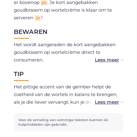
er bovenop
. Je kort aangebakken
20
goudbrasem op wortelcrème is klaar om te
serveren
!
21
BEWAREN
Het wordt aangeraden de kort aangebakken
goudbrasem op wortelcrème direct te
consumeren.
TIP
De wortelcrème kan van tevoren worden bereid
en 1-2 dagen in de koelkast bewaard worden in
Het pittige accent van de gember helpt de
een luchtdichte verpakking.
zoetheid van de wortels in balans te brengen;
als je die liever vervangt, kun je de wortels in
De basilicumolie kan tot een week in de
plaats daarvan blussen met een scheutje witte
koelkast bewaard worden, of je kunt hem
wijnazijn.
Voor de vertaling van sommige teksten kunnen AI-
invriezen.
hulpmiddelen zijn gebruikt.