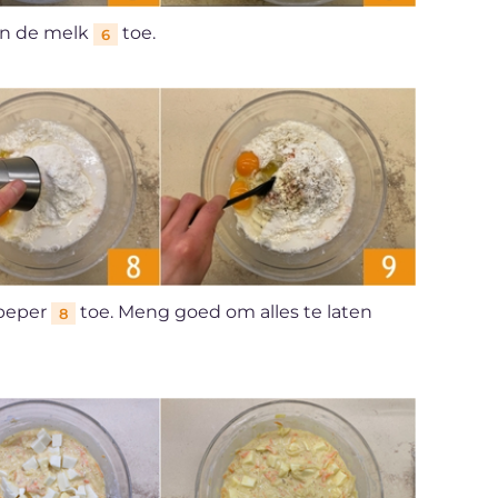
n de melk
toe.
6
 peper
toe. Meng goed om alles te laten
8