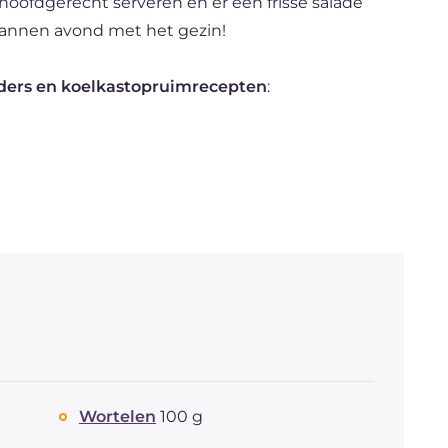
 hoofdgerecht serveren en er een frisse salade
pannen avond met het gezin!
ers en koelkastopruimrecepten
:
Wortelen
100 g