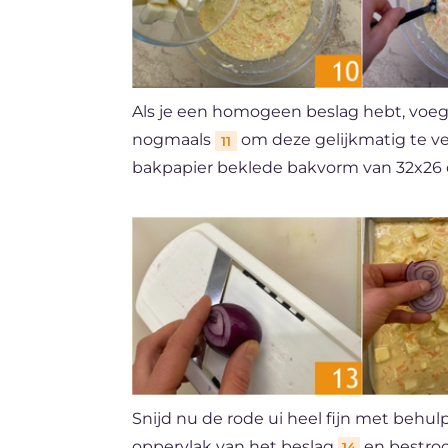
Als je een homogeen beslag hebt, voeg 
nogmaals
om deze gelijkmatig te v
11
bakpapier beklede bakvorm van 32x26
Snijd nu de rode ui heel fijn met behu
oppervlak van het beslag
en bestroo
14