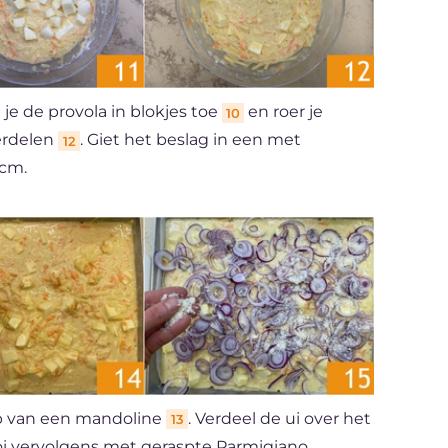
je de provola in blokjes toe
en roer je
10
erdelen
. Giet het beslag in een met
12
 cm.
lp van een mandoline
. Verdeel de ui over het
13
i vervolgens met geraspte Parmigiano