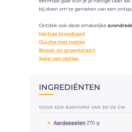
eenmaal gaar kun je je hartige taart als
bij doen om te genieten van een onts
Ontdek ook deze smakelijke
avondredd
Hartige broodtaart
Quiche met restjes
Brood- en groentetaart
Soep van restjes
INGREDIËNTEN
VOOR EEN BAKVORM VAN 30×26 CM
Aardappelen
270 g