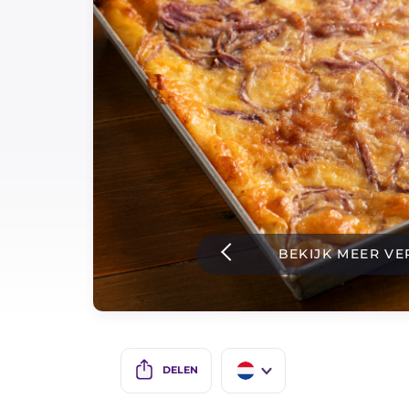
Sauzen
Nieuwste recepten
IT Website
Facebook
Instagram
BEKIJK MEER VE
TikTok
YouTube
DELEN
IT