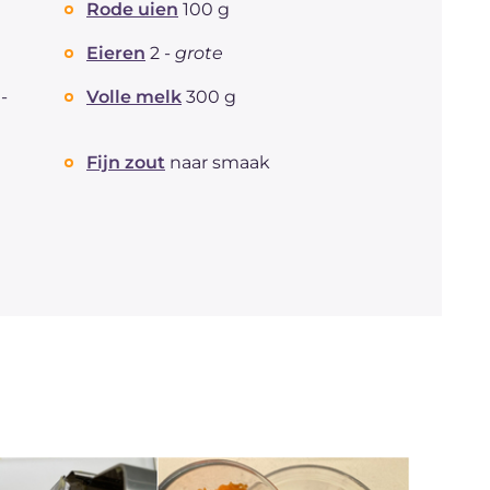
Rode uien
100 g
Eieren
2 -
grote
-
Volle melk
300 g
Fijn zout
naar smaak