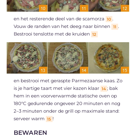
en het resterende deel van de scamorza
.
10
Vouw de randen van het deeg naar binnen
.
11
Bestrooi tenslotte met de kruiden
12
en bestrooi met geraspte Parmezaanse kaas. Zo
is je hartige taart met vier kazen klaar
; bak
14
hem in een voorverwarmde statische oven op
180°C gedurende ongeveer 20 minuten en nog
2–3 minuten onder de grill op maximale stand:
serveer warm
!
15
BEWAREN