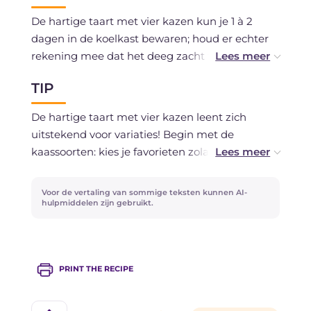
De hartige taart met vier kazen kun je 1 à 2
dagen in de koelkast bewaren; houd er echter
rekening mee dat het deeg zacht wordt. Als je
wilt kun je de hartige taart ook invriezen.
TIP
De hartige taart met vier kazen leent zich
uitstekend voor variaties! Begin met de
kaassoorten: kies je favorieten zolang ze elkaar
niet bijten. In plaats van gekookte ham kun je
kiezen voor mildere vleeswaren zoals
Voor de vertaling van sommige teksten kunnen AI-
kalkoenfilet; geef je de voorkeur aan een rijkere,
hulpmiddelen zijn gebruikt.
pittigere smaak, kies dan voor spek of pancetta.
Je kunt hem vegetarisch maken door de ham
te vervangen door verse seizoensgroenten: van
PRINT THE RECIPE
radicchio tot courgette!