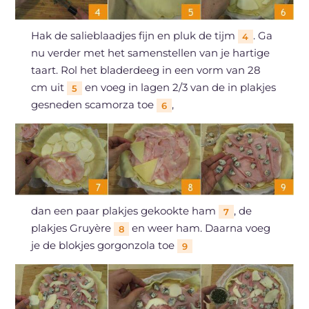
Hak de salieblaadjes fijn en pluk de tijm
. Ga
4
nu verder met het samenstellen van je hartige
taart. Rol het bladerdeeg in een vorm van 28
cm uit
en voeg in lagen 2/3 van de in plakjes
5
gesneden scamorza toe
,
6
dan een paar plakjes gekookte ham
, de
7
plakjes Gruyère
en weer ham. Daarna voeg
8
je de blokjes gorgonzola toe
9