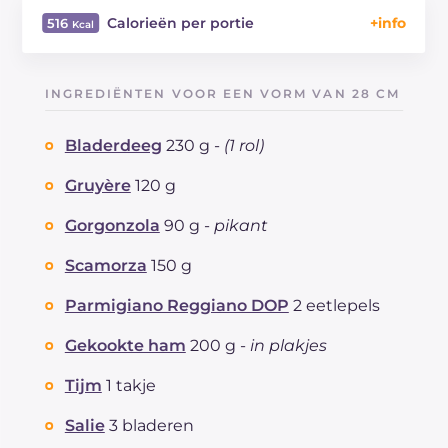
Calorieën per portie
516
Energie
Kcal
516
Koolhydraten
g
19.2
INGREDIËNTEN VOOR EEN VORM VAN 28 CM
waarvan suikers
g
2.1
Eiwitten
g
25.1
Bladerdeeg
230 g -
(1 rol)
Vetten
g
37.6
waarvan verzadigde vetzuren
Gruyère
120 g
g
17.6
Vezels
g
1.1
Gorgonzola
90 g -
pikant
Cholesterol
mg
82
Natrium
mg
739
Scamorza
150 g
Parmigiano Reggiano DOP
2 eetlepels
Gekookte ham
200 g -
in plakjes
Tijm
1 takje
Salie
3 bladeren