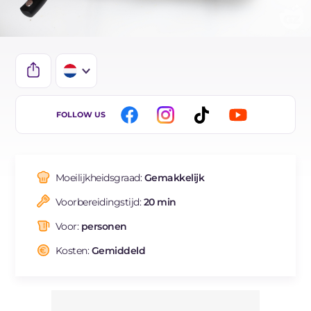
IT
FOLLOW US
EN
DE
Moeilijkheidsgraad:
Gemakkelijk
ES
Voorbereidingstijd:
20 min
FR
Voor:
personen
BR
Kosten:
Gemiddeld