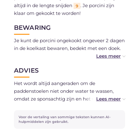
altijd in de lengte snijden
. Je porcini zijn
9
klaar om gekookt te worden!
BEWARING
Je kunt de porcini ongekookt ongeveer 2 dagen
in de koelkast bewaren, bedekt met een doek.
Je kunt ze rauw invriezen of drogen met een
ADVIES
droogapparaat na het snijden.
Het wordt altijd aangeraden om de
paddenstoelen niet onder water te wassen,
omdat ze sponsachtig zijn en het water zouden
opnemen, wat de smaak zou beïnvloeden.
Echter, als het vuil heel hardnekkig is, kun je ze
Voor de vertaling van sommige teksten kunnen AI-
onder een klein straaltje stromend water
hulpmiddelen zijn gebruikt.
houden en daarna drogen.