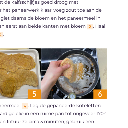
t de kalfsschijfjes goed droog met
 het paneerwerk klaar: voeg zout toe aan de
, giet daarna de bloem en het paneermeel in
tten eerst aan beide kanten met bloem
. Haal
2
.
3
aneermeel
. Leg de gepaneerde koteletten
4
rdige olie in een ruime pan tot ongeveer 170°.
en frituur ze circa 3 minuten, gebruik een