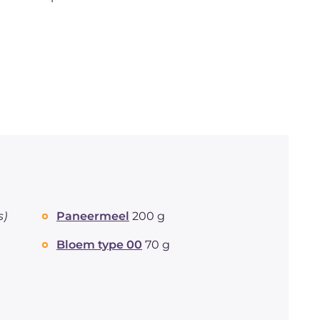
s)
Paneermeel
200 g
Bloem type 00
70 g