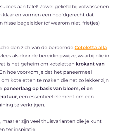
n succes aan tafel! Zowel geliefd bij volwassenen
ten klaar en vormen een hoofdgerecht dat
risse begeleider (of waarom niet, frietjes)
rscheiden zich van de beroemde
Cotoletta alla
ees als door de bereidingswijze, waarbij olie in
 wat is het geheim om koteletten
krokant van
 En hoe voorkom je dat het paneermeel
 om koteletten te maken die net zo lekker zijn
ge
paneerlaag op basis van bloem, ei en
eratuur
, een essentieel element om een
ining te verkrijgen.
s
, maar er zijn veel thuisvarianten die je kunt
 ter inspiratie: