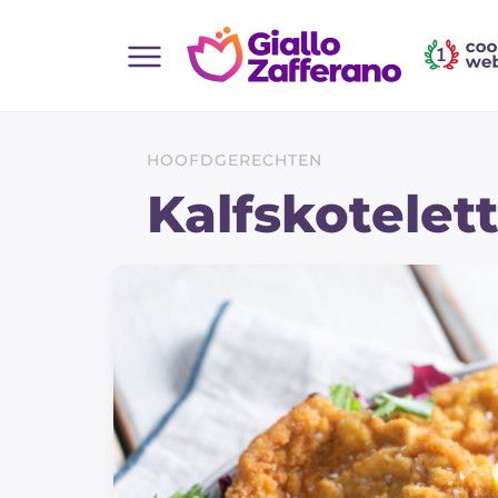
Home
Alle recepten
HOOFDGERECHTEN
Hapjes
Kalfskotelet
Salate
Hoofdgerechten
Brood
Desserts
Bijgerechten
Pizza's en Focaccia
Taarten & Bakken