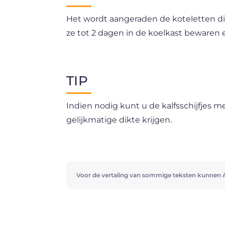
Het wordt aangeraden de koteletten dir
ze tot 2 dagen in de koelkast bewaren 
U kunt de koteletten rauw invriezen do
zo plakken ze niet aan elkaar.
TIP
Indien nodig kunt u de kalfsschijfjes m
gelijkmatige dikte krijgen.
Zout de koteletten pas op het moment 
krokantheid.
Voor de vertaling van sommige teksten kunnen A
Wil je de koteletten eens op een ander
Gevulde koteletrolletjes
!