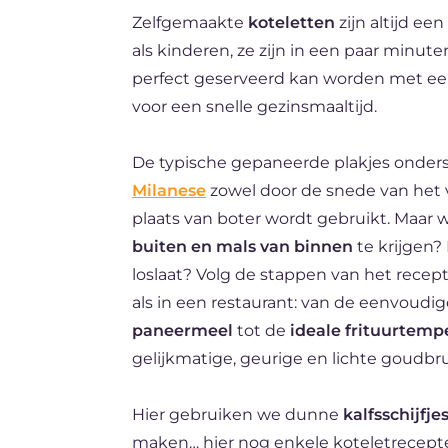
Zelfgemaakte
koteletten
zijn altijd ee
DE
als kinderen, ze zijn in een paar minu
ES
perfect geserveerd kan worden met een f
FR
voor een snelle gezinsmaaltijd.
BR
De typische gepaneerde plakjes onde
Milanese
zowel door de snede van het vl
plaats van boter wordt gebruikt. Maar
buiten en mals van binnen
te krijgen?
loslaat? Volg de stappen van het recept
als in een restaurant: van de eenvoudi
paneermeel
tot de
ideale frituurtemp
gelijkmatige, geurige en lichte goudbru
Hier gebruiken we dunne
kalfsschijfje
maken… hier nog enkele koteletrecepten