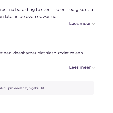
ect na bereiding te eten. Indien nodig kunt u
en later in de oven opwarmen.
or ze tussen twee vellen bakpapier te leggen;
et een vleeshamer plat slaan zodat ze een
van serveren, anders verliezen ze hun
I-hulpmiddelen zijn gebruikt.
e manier proeven, probeer dan ons recept voor