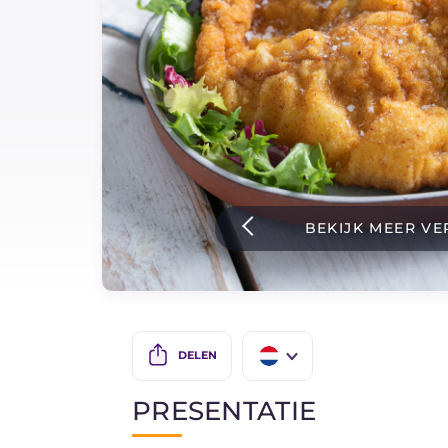
Sauzen
Nieuwste recepten
IT Website
BEKIJK MEER VE
Facebook
Instagram
TikTok
YouTube
DELEN
IT
PRESENTATIE
EN