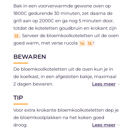
Bak in een voorverwarmde gewone oven op
1800C gedurende 30 minuten, zet daarna de
grill aan op 2000C en ga nog 5 minuten door,
totdat de koteletten goudbruin en krokant zijn
. Serveer de bloemkoolkoteletten uit de oven
13
goed warm, met verse rucola
!
14
15
BEWAREN
De bloemkoolkoteletten uit de oven kun je in
de koelkast, in een afgesloten bakje, maximaal
2 dagen bewaren.
TIP
We raden af ze na het bakken in te vriezen,
omdat de paneerlaag dan zijn structuur verliest.
Voor extra krokante bloemkoolkoteletten dep je
de bloemkoolplakken na het koken goed
droog.