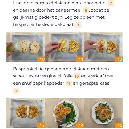
Haal de bloemkoolplakken eerst door het ei
7
en daarna door het paneermeel
, zodat ze
8
gelijkmatig bedekt zijn. Leg ze op een met
bakpapier beklede bakplaat
.
9
Besprenkel de gepaneerde plakken met een
scheut extra vergine olijfolie
en werk af met
10
een snuf paprikapoeder
en geraspte kaas
11
.
12