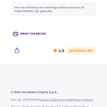
Voor een meer rustieke paneerlaag kun je
Voor de vertaling van sommige teksten kunnen AI-
panko gebruiken.
hulpmiddelen zijn gebruikt.
Van de overgebleven bloemkool kun je heerlijke
bloemkoolbeignets maken!
PRINT THE RECIPE
4,8
© 2026 Mondadori Digital S.p.A.
VAT no. 14371170961
About us
Terms of Use
Privacy Notice
Privacy Policy
Cookie Policy
Cookie settings
Disclaimer