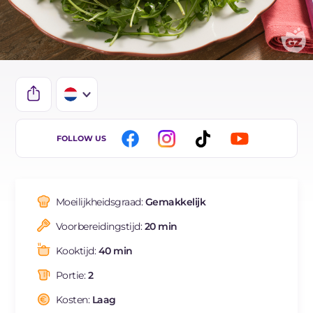
IT
FOLLOW US
EN
ES
Moeilijkheidsgraad:
Gemakkelijk
FR
Voorbereidingstijd:
20 min
DE
Kooktijd:
40 min
BR
Portie:
2
Kosten:
Laag