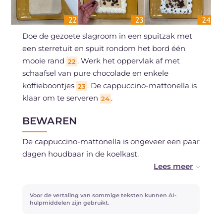
Doe de gezoete slagroom in een spuitzak met
een sterretuit en spuit rondom het bord één
mooie rand
. Werk het oppervlak af met
22
schaafsel van pure chocolade en enkele
koffieboontjes
. De cappuccino-mattonella is
23
klaar om te serveren
.
24
BEWAREN
De cappuccino-mattonella is ongeveer een paar
dagen houdbaar in de koelkast.
Je kunt de bodem vooraf bereiden en op
kamertemperatuur bewaren, gewikkeld in
Voor de vertaling van sommige teksten kunnen AI-
plasticfolie.
hulpmiddelen zijn gebruikt.