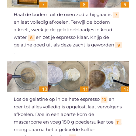
Haal de bodem uit de oven zodra hij gaar is
7
en laat volledig afkoelen. Terwijl de bodem
afkoelt, week je de gelatineblaadjes in koud
water
en zet je espresso klaar. Knijp de
8
gelatine goed uit als deze zacht is geworden
9
.
Los de gelatine op in de hete espresso
en
10
roer tot alles volledig is opgelost, laat vervolgens
afkoelen. Doe in een aparte kom de
mascarpone en voeg 180 g poedersuiker toe
,
11
meng daarna het afgekoelde koffie-