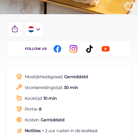
IT
FOLLOW US
EN
DE
Moeilijkheidsgraad:
Gemiddeld
ES
Voorbereidingstijd:
30 min
FR
Kooktijd:
10 min
BR
Portie:
8
Kosten:
Gemiddeld
Notities
+ 2 uur rusten in de koelkast