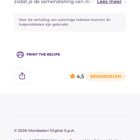
zodat je de samenstelling van de taart beter
kunt organiseren.
Je kunt pistachemeel vervangen door
Voor de vertaling van sommige teksten kunnen AI-
amandel- of hazelnootmeel.
hulpmiddelen zijn gebruikt.
PRINT THE RECIPE
4,5
© 2026 Mondadori Digital S.p.A.