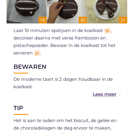
Laat 10 minuten opstijven in de koelkast
,
19
decoreer daarna met verse frambozen en
pistachepoeder. Bewaar in de koelkast tot het
serveren
.
21
BEWAREN
De moderne taart is 2 dagen houdbaar in de
koelkast.
Als je wilt, kun je de taart zonder glazuur
TIP
maximaal een maand invriezen.
Het is aan te raden om het biscuit, de gelée en
de chocoladelagen de dag ervoor te maken,