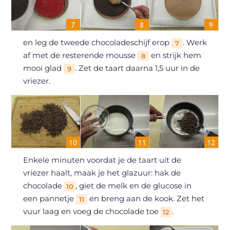
en leg de tweede chocoladeschijf erop
. Werk
7
af met de resterende mousse
en strijk hem
8
mooi glad
. Zet de taart daarna 1,5 uur in de
9
vriezer.
Enkele minuten voordat je de taart uit de
vriezer haalt, maak je het glazuur: hak de
chocolade
, giet de melk en de glucose in
10
een pannetje
en breng aan de kook. Zet het
11
vuur laag en voeg de chocolade toe
.
12