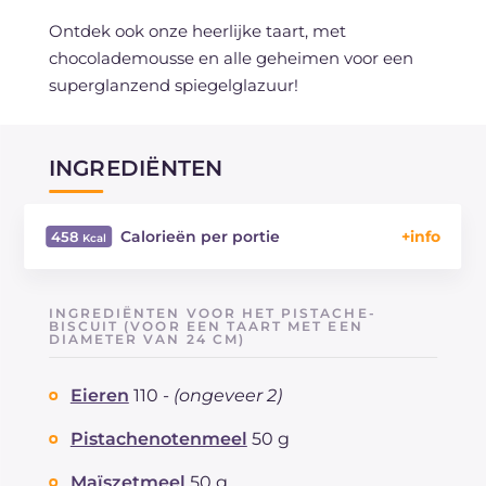
Ontdek ook onze heerlijke taart, met
chocolademousse en alle geheimen voor een
superglanzend spiegelglazuur!
INGREDIËNTEN
Calorieën per portie
458
Energie
Kcal
458
Koolhydraten
g
42.1
INGREDIËNTEN VOOR HET PISTACHE-
waarvan suikers
BISCUIT (VOOR EEN TAART MET EEN
g
38.6
DIAMETER VAN 24 CM)
Eiwitten
g
6.5
Vetten
g
29.3
Eieren
110 -
(ongeveer 2)
waarvan verzadigde vetzuren
g
16.11
Pistachenotenmeel
50 g
Vezels
g
2.6
Cholesterol
mg
59
Maïszetmeel
50 g