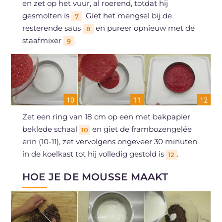
en zet op het vuur, al roerend, totdat hij
gesmolten is
. Giet het mengsel bij de
7
resterende saus
en pureer opnieuw met de
8
staafmixer
.
9
Zet een ring van 18 cm op een met bakpapier
beklede schaal
en giet de frambozengelée
10
erin (10-11), zet vervolgens ongeveer 30 minuten
in de koelkast tot hij volledig gestold is
.
12
HOE JE DE MOUSSE MAAKT