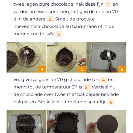
twee lagen pure chocolade: hak deze fijn
en
1
verdeel in twee kommen, 140 g in de ene en 70
g in de andere
. Smelt de grootste
2
hoeveelheid chocolade au bain-marie of in de
magnetron tot 45°
.
3
Voeg vervolgens de 70 g chocolade toe
en
4
meng tot de temperatuur 31° is
. Verdeel nu
5
de chocolade over twee met bakpapier beklede
bakplaten. Strijk snel uit met een spateltje
6