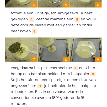
totdat je een luchtige, schuimige textuur hebt
gekregen
. Zeef de maïzena erin
en vouw
4
5
deze door de eieren met een garde van onder
naar boven
.
6
Voeg daarna het pistachemeel toe
en schep
7
het op een bakplaat bekleed met bakpapier
.
8
Strijk het uit met een spateltje tot een dikte van
ongeveer 1 cm
; je hoeft niet de hele bakplaat
9
te bedekken. Bak in een voorverwarmde
conventionele oven op 180° gedurende 15
minuten.