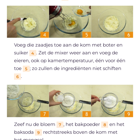
Voeg die zaadjes toe aan de kom met boter en
suiker
. Zet de mixer weer aan en voeg de
4
eieren, ook op kamertemperatuur, één voor één
toe
; zo zullen de ingrediënten niet schiften
5
.
6
Zeef nu de bloem
, het bakpoeder
en het
7
8
baksoda
rechtstreeks boven de kom met
9
het mengsel.