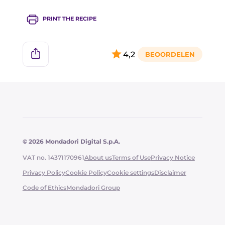
kamertemperatuur zijn.
PRINT THE RECIPE
4,2
© 2026 Mondadori Digital S.p.A.
VAT no. 14371170961
About us
Terms of Use
Privacy Notice
Privacy Policy
Cookie Policy
Cookie settings
Disclaimer
Code of Ethics
Mondadori Group