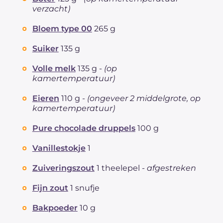
Vetten
g
12.9
verzacht)
waarvan verzadigde vetzuren
g
7.33
Bloem type 00
265 g
Vezels
g
0.7
Cholesterol
mg
61
Suiker
135 g
Natrium
mg
119
Volle melk
135 g -
(op
kamertemperatuur)
Eieren
110 g -
(ongeveer 2 middelgrote, op
kamertemperatuur)
Pure chocolade druppels
100 g
Vanillestokje
1
Zuiveringszout
1 theelepel -
afgestreken
Fijn zout
1 snufje
Bakpoeder
10 g