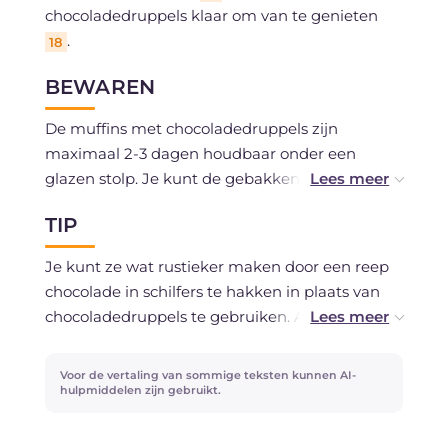
chocoladedruppels klaar om van te genieten
.
18
BEWAREN
De muffins met chocoladedruppels zijn
maximaal 2-3 dagen houdbaar onder een
glazen stolp. Je kunt de gebakken cakejes ook
invriezen; laat ze bij gebruik ontdooien en
TIP
verwarm ze licht in de oven voordat je ze
serveert.
Je kunt ze wat rustieker maken door een reep
chocolade in schilfers te hakken in plaats van
chocoladedruppels te gebruiken. Als je ook
blokjes peer toevoegt, krijg je een heerlijke
chocolade-peervariant van het recept
Voor de vertaling van sommige teksten kunnen AI-
(
Chocolademuffin met peer
)! Het is essentieel
hulpmiddelen zijn gebruikt.
dat je zeer verse ingrediënten gebruikt en dat
melk, eieren en boter altijd op