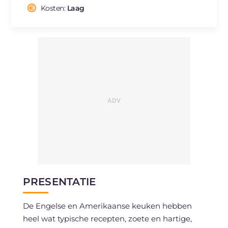
Cholesterol
Kosten:
Laag
mg
61
Natrium
mg
119
PRESENTATIE
De Engelse en Amerikaanse keuken hebben
heel wat typische recepten, zoete en hartige,