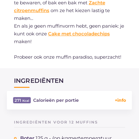
te bewaren, of bak een bak met
Zachte
citroenmuffins
om ze het kiezen lastig te
maken...
En als je geen muffinvorm hebt, geen paniek: je
kunt ook onze
Cake met chocoladechips
maken!
Probeer ook onze muffin paradiso, superzacht!
INGREDIËNTEN
Calorieën per portie
271
Energie
Kcal
271
Koolhydraten
g
34.4
INGREDIËNTEN VOOR 12 MUFFINS
waarvan suikers
g
17.5
Eiwitten
g
4.5
Boter
125 g -
(op kamertemperatuur