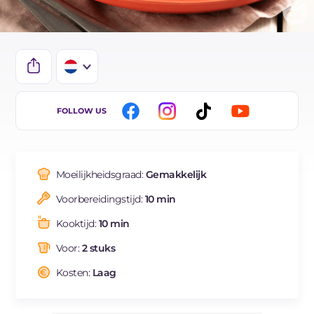
IT
FOLLOW US
EN
FR
Moeilijkheidsgraad:
Gemakkelijk
DE
Voorbereidingstijd:
10 min
ES
Kooktijd:
10 min
BR
Voor:
2 stuks
Kosten:
Laag