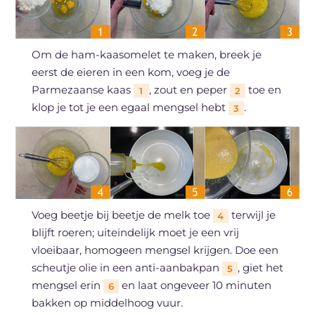
Om de ham-kaasomelet te maken, breek je
eerst de eieren in een kom, voeg je de
Parmezaanse kaas
, zout en peper
toe en
1
2
klop je tot je een egaal mengsel hebt
.
3
Voeg beetje bij beetje de melk toe
terwijl je
4
blijft roeren; uiteindelijk moet je een vrij
vloeibaar, homogeen mengsel krijgen. Doe een
scheutje olie in een anti-aanbakpan
, giet het
5
mengsel erin
en laat ongeveer 10 minuten
6
bakken op middelhoog vuur.