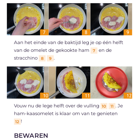
Aan het einde van de baktijd leg je op één helft
van de omelet de gekookte ham
en de
7
stracchino
.
8
9
Vouw nu de lege helft over de vulling
. Je
10
11
ham-kaasomelet is klaar om van te genieten
!
12
BEWAREN