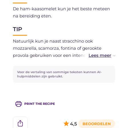
De ham-kaasomelet kun je het beste meteen
na bereiding eten.
TIP
Natuurlijk kun je naast stracchino ook
mozzarella, scamorza, fontina of gerookte
provola gebruiken voor een intensere smaak.
Als je liever een ander vleeswaren gebruikt, kun
Voor de vertaling van sommige teksten kunnen AI-
je de gekookte ham vervangen door speck,
hulpmiddelen zijn gebruikt.
rauwe ham of pancetta.
PRINT THE RECIPE
4,5