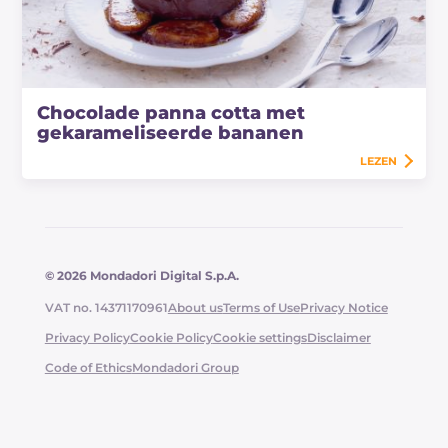
Chocolade panna cotta met
gekarameliseerde bananen
LEZEN
© 2026 Mondadori Digital S.p.A.
VAT no. 14371170961
About us
Terms of Use
Privacy Notice
Privacy Policy
Cookie Policy
Cookie settings
Disclaimer
Code of Ethics
Mondadori Group