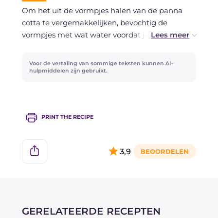
Vriezen wordt niet aanbevolen.
Om het uit de vormpjes halen van de panna
cotta te vergemakkelijken, bevochtig de
vormpjes met wat water voordat je de panna
cotta erin giet. Als je het dessert een extra
aroma wilt geven, kun je een likeur zoals rum
Voor de vertaling van sommige teksten kunnen AI-
gebruiken.
hulpmiddelen zijn gebruikt.
Vervang de frambozen door het fruit dat je
verkiest om telkens een andere coulis te krijgen.
PRINT THE RECIPE
3,9
GERELATEERDE RECEPTEN