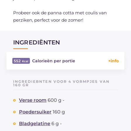
Probeer ook de panna cotta met coulis van
perziken, perfect voor de zomer!
INGREDIËNTEN
Calorieën per portie
552
Energie
Kcal
552
Koolhydraten
g
64.8
INGREDIEBNTEN VOOR 4 VORMPJES VAN
waarvan suikers
160 GR
g
64.8
Eiwitten
g
4.8
Verse room
600 g -
Vetten
g
30.4
waarvan verzadigde vetzuren
g
17.46
Poedersuiker
160 g
Vezels
g
4.3
Cholesterol
Bladgelatine
6 g -
mg
99
Natrium
mg
54