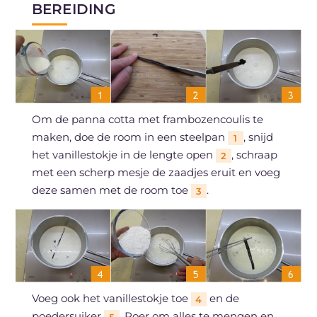
BEREIDING
Om de panna cotta met frambozencoulis te
maken, doe de room in een steelpan
, snijd
1
het vanillestokje in de lengte open
, schraap
2
met een scherp mesje de zaadjes eruit en voeg
deze samen met de room toe
.
3
Voeg ook het vanillestokje toe
en de
4
poedersuiker
. Roer om alles te mengen en