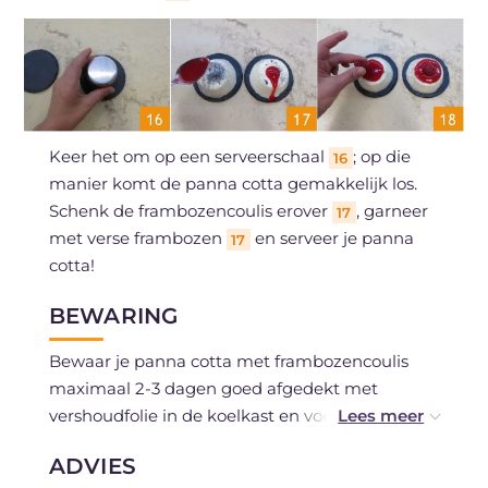
Keer het om op een serveerschaal
; op die
16
manier komt de panna cotta gemakkelijk los.
Schenk de frambozencoulis erover
, garneer
17
met verse frambozen
en serveer je panna
17
cotta!
BEWARING
Bewaar je panna cotta met frambozencoulis
maximaal 2-3 dagen goed afgedekt met
vershoudfolie in de koelkast en voeg de coulis
pas bij het opdienen toe.
ADVIES