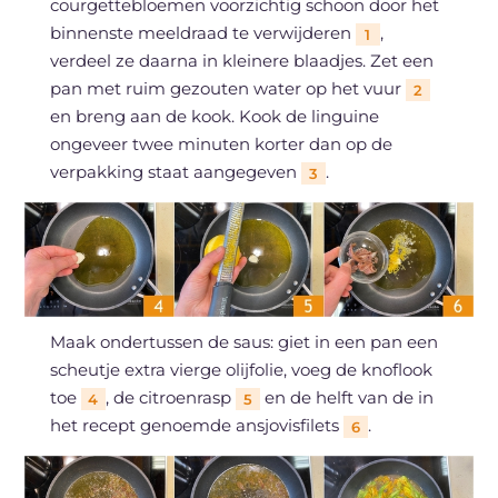
courgettebloemen voorzichtig schoon door het
binnenste meeldraad te verwijderen
,
1
verdeel ze daarna in kleinere blaadjes. Zet een
pan met ruim gezouten water op het vuur
2
en breng aan de kook. Kook de linguine
ongeveer twee minuten korter dan op de
verpakking staat aangegeven
.
3
Maak ondertussen de saus: giet in een pan een
scheutje extra vierge olijfolie, voeg de knoflook
toe
, de citroenrasp
en de helft van de in
4
5
het recept genoemde ansjovisfilets
.
6