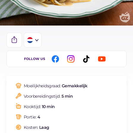
IT
FOLLOW US
EN
DE
Moeilijkheidsgraad:
Gemakkelijk
ES
Voorbereidingstijd:
5 min
FR
Kooktijd:
10 min
BR
Portie:
4
Kosten:
Laag