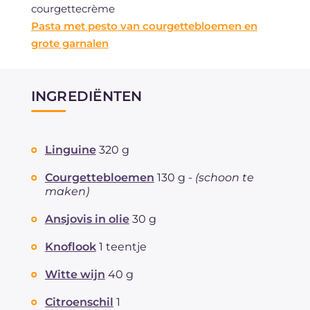
courgettecrème
Pasta met pesto van courgettebloemen en
grote garnalen
INGREDIËNTEN
Linguine
320 g
Courgettebloemen
130 g -
(schoon te
maken)
Ansjovis in olie
30 g
Knoflook
1 teentje
Witte wijn
40 g
Citroenschil
1