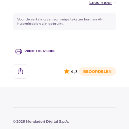
Voeg wat passata van tomaat toe voor een
romiger resultaat, of enkele verse kerstomaatjes
Voor de vertaling van sommige teksten kunnen AI-
in de zomer.
hulpmiddelen zijn gebruikt.
PRINT THE RECIPE
4,3
© 2026 Mondadori Digital S.p.A.