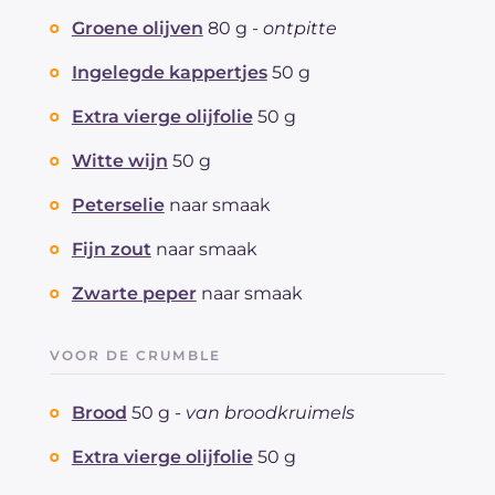
Cholesterol
Groene olijven
80 g -
ontpitte
mg
82
Natrium
mg
4574
Ingelegde kappertjes
50 g
Extra vierge olijfolie
50 g
Witte wijn
50 g
Peterselie
naar smaak
Fijn zout
naar smaak
Zwarte peper
naar smaak
VOOR DE CRUMBLE
Brood
50 g -
van broodkruimels
Extra vierge olijfolie
50 g