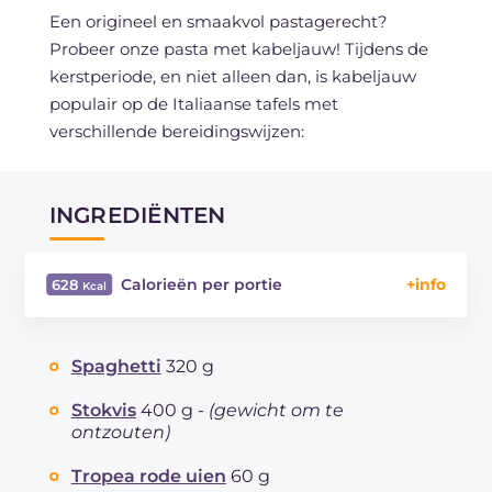
Een origineel en smaakvol pastagerecht?
Probeer onze pasta met kabeljauw! Tijdens de
kerstperiode, en niet alleen dan, is kabeljauw
populair op de Italiaanse tafels met
verschillende bereidingswijzen:
INGREDIËNTEN
Calorieën per portie
628
Energie
Kcal
628
Koolhydraten
g
75.8
Spaghetti
320 g
waarvan suikers
g
3.8
Eiwitten
g
39.5
Stokvis
400 g -
(gewicht om te
ontzouten)
Vetten
g
17.5
waarvan verzadigde vetzuren
g
2.65
Tropea rode uien
60 g
Vezels
g
4