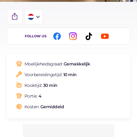
IT
FOLLOW US
EN
DE
Moeilijkheidsgraad:
Gemakkelijk
FR
Voorbereidingstijd:
10 min
ES
Kooktijd:
30 min
BR
Portie:
4
Kosten:
Gemiddeld