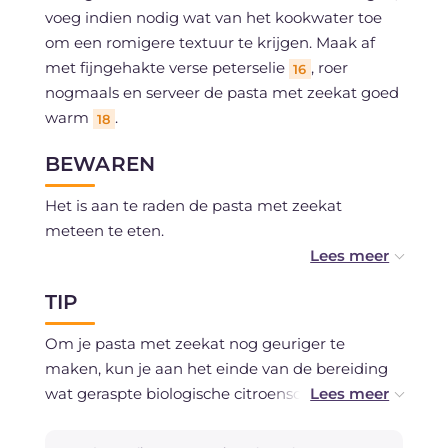
voeg indien nodig wat van het kookwater toe
om een romigere textuur te krijgen. Maak af
met fijngehakte verse peterselie
, roer
16
nogmaals en serveer de pasta met zeekat goed
warm
.
18
BEWAREN
Het is aan te raden de pasta met zeekat
meteen te eten.
TIP
Om je pasta met zeekat nog geuriger te
maken, kun je aan het einde van de bereiding
wat geraspte biologische citroenschil
toevoegen: dat geeft het gerecht een frisse,
citrusachtige toets die perfect past bij de smaak