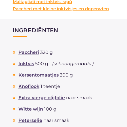
Maltagliati met inktvis-ragù
Paccheri met kleine inktvisjes en doperwten
INGREDIËNTEN
Paccheri
320 g
Inktvis
500 g -
(schoongemaakt)
Kersentomaatjes
300 g
Knoflook
1 teentje
Extra vierge olijfolie
naar smaak
Witte wijn
100 g
Peterselie
naar smaak