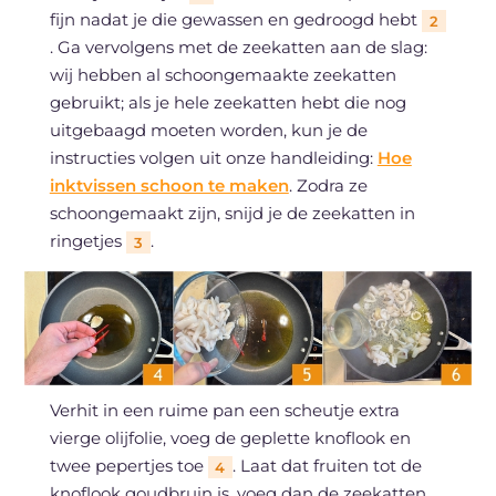
fijn nadat je die gewassen en gedroogd hebt
2
. Ga vervolgens met de zeekatten aan de slag:
wij hebben al schoongemaakte zeekatten
gebruikt; als je hele zeekatten hebt die nog
uitgebaagd moeten worden, kun je de
instructies volgen uit onze handleiding:
Hoe
inktvissen schoon te maken
. Zodra ze
schoongemaakt zijn, snijd je de zeekatten in
ringetjes
.
3
Verhit in een ruime pan een scheutje extra
vierge olijfolie, voeg de geplette knoflook en
twee pepertjes toe
. Laat dat fruiten tot de
4
knoflook goudbruin is, voeg dan de zeekatten