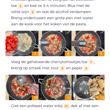
toe
en bak ze 3-4 minuten. Blus met de
5
witte wijn
en laat de alcohol verdampen.
6
Breng ondertussen een grote pan met water
aan de kook voor het koken van de pasta.
Voeg de gehalveerde cherrytomaatjes toe
,
7
breng op smaak met zout
en peper
.
8
9
Giet een pollepel water erbij
, dek af met een
10