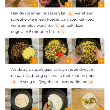
Hak de rozemarijnnaalden fijn
. Verhit een
4
scheutje olie in een koekenpan, voeg de goed
verkruimelde worst toe
en bak deze
5
ongeveer 5 minuten bruin
.
6
Als de aardappels gaar zijn, giet je ze direct in
de pan
, breng op smaak met zout en peper
7
en voeg de fijngehakte rozemarijn toe
.
8
9