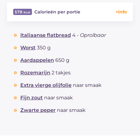
Calorieën per portie
578
Energie
Kcal
578
Koolhydraten
g
46.9
Italiaanse flatbread
4 -
Oprolbaar
waarvan suikers
g
1.5
Eiwitten
g
19.9
Worst
350 g
Vetten
g
34.6
Aardappelen
650 g
waarvan verzadigde vetzuren
g
9.86
Vezels
g
3.1
Rozemarijn
2 takjes
Cholesterol
mg
68
Extra vierge olijfolie
naar smaak
Natrium
mg
1613
Fijn zout
naar smaak
Zwarte peper
naar smaak