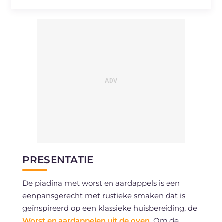
Cholesterol
mg
68
Natrium
mg
1613
PRESENTATIE
De piadina met worst en aardappels is een
eenpansgerecht met rustieke smaken dat is
geïnspireerd op een klassieke huisbereiding, de
Worst en aardappelen uit de oven
. Om de