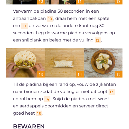
Verwarm de piadina 30 seconden in een
antiaanbakpan
, draai hem met een spatel
10
om
en verwarm de andere kant nog 30
11
seconden. Leg de warme piadina vervolgens op
een snijplank en beleg met de vulling
.
12
Til de piadina bij één rand op, vouw de zijkanten
naar binnen zodat de vulling er niet uitloopt
13
en rol hem op
. Snijd de piadina met worst
14
en aardappels doormidden en serveer direct
goed heet
.
15
BEWAREN