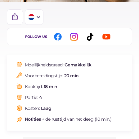
IT
FOLLOW US
EN
FR
Moeilijkheidsgraad:
Gemakkelijk
DE
Voorbereidingstijd:
20 min
ES
Kooktijd:
18 min
BR
Portie:
4
Kosten:
Laag
Notities
+ de rusttijd van het deeg (10 min.)