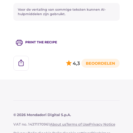
Het beste is om meteen door te gaan met het
Voor de vertaling van sommige teksten kunnen AI-
bakken.
hulpmiddelen zijn gebruikt.
PRINT THE RECIPE
4,3
© 2026 Mondadori Digital S.p.A.
VAT no. 14371170961
About us
Terms of Use
Privacy Notice