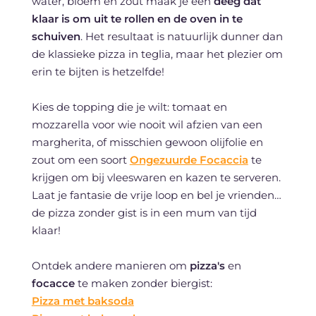
water, bloem en zout maak je een
deeg dat
klaar is om uit te rollen en de oven in te
schuiven
. Het resultaat is natuurlijk dunner dan
de klassieke pizza in teglia, maar het plezier om
erin te bijten is hetzelfde!
Kies de topping die je wilt: tomaat en
mozzarella voor wie nooit wil afzien van een
margherita, of misschien gewoon olijfolie en
zout om een soort
Ongezuurde Focaccia
te
krijgen om bij vleeswaren en kazen te serveren.
Laat je fantasie de vrije loop en bel je vrienden…
de pizza zonder gist is in een mum van tijd
klaar!
Ontdek andere manieren om
pizza's
en
focacce
te maken zonder biergist:
Pizza met baksoda