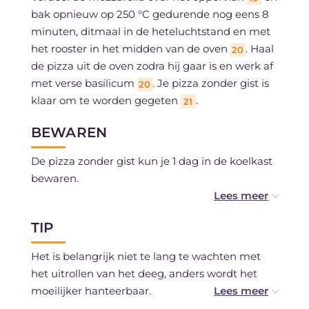
bak opnieuw op 250 °C gedurende nog eens 8
minuten, ditmaal in de heteluchtstand en met
het rooster in het midden van de oven
. Haal
20
de pizza uit de oven zodra hij gaar is en werk af
met verse basilicum
. Je pizza zonder gist is
20
klaar om te worden gegeten
.
21
BEWAREN
De pizza zonder gist kun je 1 dag in de koelkast
bewaren.
Je kunt hem invriezen nadat hij gebakken is en
TIP
is afgekoeld.
Het is belangrijk niet te lang te wachten met
het uitrollen van het deeg, anders wordt het
moeilijker hanteerbaar.