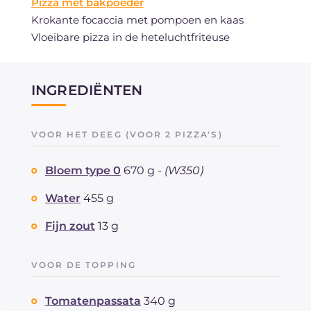
Pizza met bakpoeder
Krokante focaccia met pompoen en kaas
Vloeibare pizza in de heteluchtfriteuse
INGREDIËNTEN
VOOR HET DEEG (VOOR 2 PIZZA'S)
Bloem type 0
670 g -
(W350)
Water
455 g
Fijn zout
13 g
VOOR DE TOPPING
Tomatenpassata
340 g