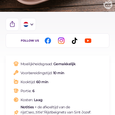
IT
FOLLOW US
EN
DE
Moeilijkheidsgraad:
Gemakkelijk
ES
Voorbereidingstijd:
10 min
FR
Kooktijd:
60 min
BR
Portie:
6
Kosten:
Laag
Notities
+ de afkoeltijd van de
rijst','seo_title':'Rijstbeignets van Sint-Jozef: