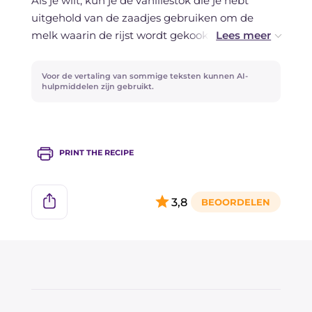
Als je wilt, kun je de vanillestok die je hebt
uitgehold van de zaadjes gebruiken om de
melk waarin de rijst wordt gekookt te
aromatiseren.
Voor de vertaling van sommige teksten kunnen AI-
Het is belangrijk om de beignets met suiker te
hulpmiddelen zijn gebruikt.
bedekken terwijl ze nog warm zijn: je kunt dit
doen zodra je ze uit de olie schept, terwijl je
doorgaat met het frituren van de rest.
PRINT THE RECIPE
Sommige recepten gebruiken geen rijsmiddel,
maar voegen in plaats daarvan opgeklopt eiwit
3,8
toe.