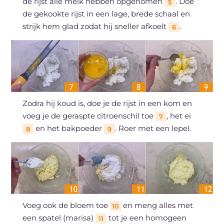
de rijst alle melk hebben opgenomen
. Doe
5
de gekookte rijst in een lage, brede schaal en
strijk hem glad zodat hij sneller afkoelt
.
6
Zodra hij koud is, doe je de rijst in een kom en
voeg je de geraspte citroenschil toe
, het ei
7
en het bakpoeder
. Roer met een lepel.
8
9
Voeg ook de bloem toe
en meng alles met
10
een spatel (marisa)
tot je een homogeen
11