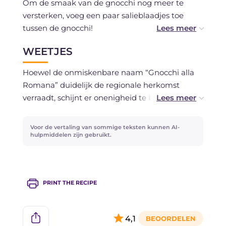
Om de smaak van de gnocchi nog meer te
volgens de aanwijzingen van het recept;
versterken, voeg een paar salieblaadjes toe
gebruik daarbij liever kaas en boter in vlokjes in
tussen de gnocchi!
plaats van gesmolten boter, en schuif ze
rechtstreeks uit de vriezer in de oven zonder
WEETJES
Semolina kan niet worden vervangen door
eerst te laten ontdooien.
semola, zoals je misschien zou denken, omdat
Hoewel de onmiskenbare naam “Gnocchi alla
het twee verschillende producten zijn. Semolina
Romana” duidelijk de regionale herkomst
wordt namelijk gemaakt van een mix van
verraadt, schijnt er onenigheid te bestaan over
granen.
de oorsprong van dit gerecht; voor velen lijkt
het van Piemontese oorsprong te stammen,
Voor de vertaling van sommige teksten kunnen AI-
Om een gelijkmatige cilinder te krijgen moet
vooral vanwege het overvloedige gebruik van
hulpmiddelen zijn gebruikt.
het deeg warm worden verwerkt.
boter.
PRINT THE RECIPE
4,1