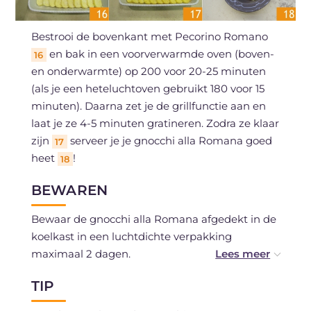
Bestrooi de bovenkant met Pecorino Romano
en bak in een voorverwarmde oven (boven-
16
en onderwarmte) op 200 voor 20-25 minuten
(als je een heteluchtoven gebruikt 180 voor 15
minuten). Daarna zet je de grillfunctie aan en
laat je ze 4-5 minuten gratineren. Zodra ze klaar
zijn
serveer je je gnocchi alla Romana goed
17
heet
!
18
BEWAREN
Bewaar de gnocchi alla Romana afgedekt in de
koelkast in een luchtdichte verpakking
maximaal 2 dagen.
TIP
Je kunt de gnocchi alla Romana ook invriezen,
bij voorkeur rauw en al op smaak gebracht