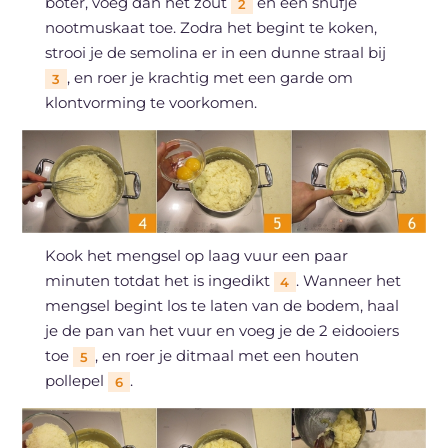
boter, voeg dan het zout
en een snufje
2
nootmuskaat toe. Zodra het begint te koken,
strooi je de semolina er in een dunne straal bij
, en roer je krachtig met een garde om
3
klontvorming te voorkomen.
Kook het mengsel op laag vuur een paar
minuten totdat het is ingedikt
. Wanneer het
4
mengsel begint los te laten van de bodem, haal
je de pan van het vuur en voeg je de 2 eidooiers
toe
, en roer je ditmaal met een houten
5
pollepel
.
6