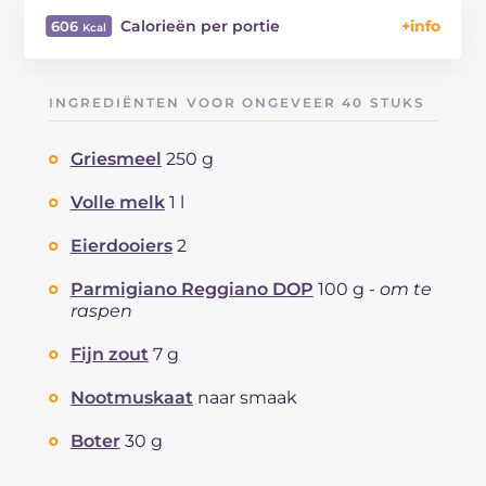
Calorieën per portie
606
Energie
Kcal
606
Koolhydraten
g
51.2
INGREDIËNTEN VOOR ONGEVEER 40 STUKS
waarvan suikers
g
11.1
Eiwitten
g
22.2
Griesmeel
250 g
Vetten
g
34.7
waarvan verzadigde vetzuren
Volle melk
1 l
g
20.02
Vezels
g
1.4
Eierdooiers
2
Cholesterol
mg
205
Natrium
mg
907
Parmigiano Reggiano DOP
100 g -
om te
raspen
Fijn zout
7 g
Nootmuskaat
naar smaak
Boter
30 g