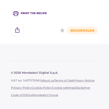
van de pasta een extra textuur.
PRINT THE RECIPE
© 2026 Mondadori Digital S.p.A.
VAT no. 14371170961
About us
Terms of Use
Privacy Notice
Privacy Policy
Cookie Policy
Cookie settings
Disclaimer
Code of Ethics
Mondadori Group