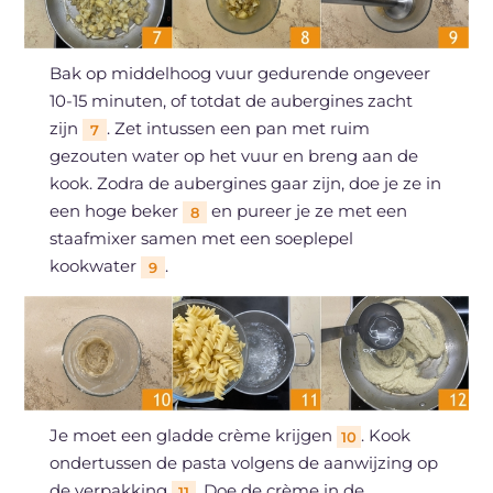
Bak op middelhoog vuur gedurende ongeveer
10-15 minuten, of totdat de aubergines zacht
zijn
. Zet intussen een pan met ruim
7
gezouten water op het vuur en breng aan de
kook. Zodra de aubergines gaar zijn, doe je ze in
een hoge beker
en pureer je ze met een
8
staafmixer samen met een soeplepel
kookwater
.
9
Je moet een gladde crème krijgen
. Kook
10
ondertussen de pasta volgens de aanwijzing op
de verpakking
. Doe de crème in de
11