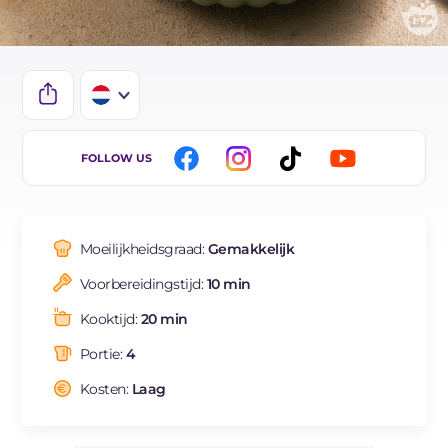
IT
FOLLOW US
EN
DE
Moeilijkheidsgraad:
Gemakkelijk
ES
Voorbereidingstijd:
10 min
FR
Kooktijd:
20 min
BR
Portie:
4
Kosten:
Laag