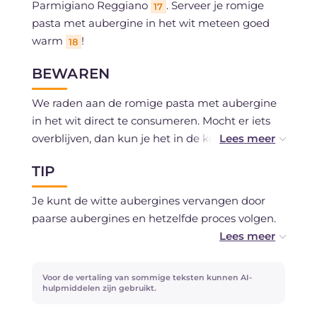
Parmigiano Reggiano
. Serveer je romige
17
pasta met aubergine in het wit meteen goed
warm
!
18
BEWAREN
We raden aan de romige pasta met aubergine
in het wit direct te consumeren. Mocht er iets
overblijven, dan kun je het in de koelkast
bewaren voor één dag.
TIP
Je kunt de witte aubergines vervangen door
paarse aubergines en hetzelfde proces volgen.
Wil je het gerecht nog aantrekkelijker maken,
houd dan vóór het pureren een paar blokjes
Voor de vertaling van sommige teksten kunnen AI-
gebakken aubergine apart: door die aan het
hulpmiddelen zijn gebruikt.
einde heel toe te voegen geef je de romigheid