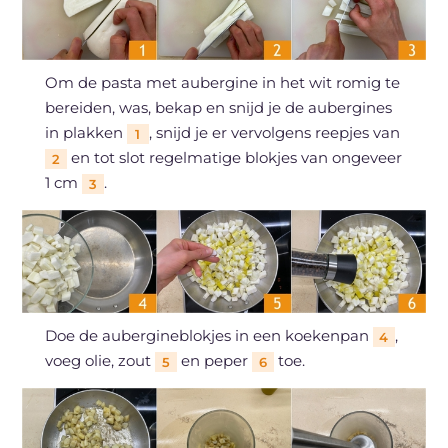
Om de pasta met aubergine in het wit romig te
bereiden, was, bekap en snijd je de aubergines
in plakken
, snijd je er vervolgens reepjes van
1
en tot slot regelmatige blokjes van ongeveer
2
1 cm
.
3
Doe de aubergineblokjes in een koekenpan
,
4
voeg olie, zout
en peper
toe.
5
6