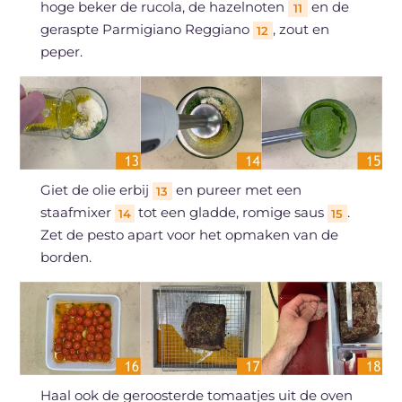
hoge beker de rucola, de hazelnoten
en de
11
geraspte Parmigiano Reggiano
, zout en
12
peper.
Giet de olie erbij
en pureer met een
13
staafmixer
tot een gladde, romige saus
.
14
15
Zet de pesto apart voor het opmaken van de
borden.
Haal ook de geroosterde tomaatjes uit de oven