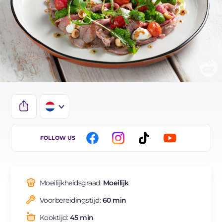
IT
FOLLOW US
EN
DE
Moeilijkheidsgraad:
Moeilijk
ES
Voorbereidingstijd:
60 min
FR
Kooktijd:
45 min
BR