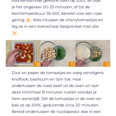
voorverwarmde gewone oven op 200C en bak
je het ongeveer 20–25 minuten, of tot de
kerntemperatuur 55–60C bereikt voor een rosé
garing
. Was intussen de cherrytomaatjes en
8
leg ze in een ovenschaal, besprenkel met olie
.
9
Zout en peper de tomaatjes en voeg vervolgens
knoflook, basilicum en tijm toe. Haal
ondertussen de roast beef uit de oven en laat
deze minimaal 15 minuten rusten voordat je
hem aansnijdt. Zet de tomaatjes in de oven en
bak ze op 200C gedurende circa 20 minuten.
Bereid ondertussen de rucolapesto: doe in een