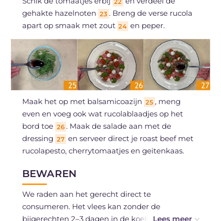
Schik de tomaatjes erbij
en verdeel de
22
gehakte hazelnoten
. Breng de verse rucola
23
apart op smaak met zout
en peper.
24
Maak het op met balsamicoazijn
, meng
25
even en voeg ook wat rucolablaadjes op het
bord toe
. Maak de salade aan met de
26
dressing
en serveer direct je roast beef met
27
rucolapesto, cherrytomaatjes en geitenkaas.
BEWAREN
We raden aan het gerecht direct te
consumeren. Het vlees kan zonder de
bijgerechten 2–3 dagen in de koelkast bewaard